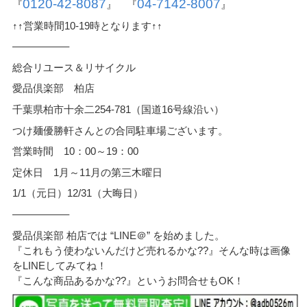
0120-42-8087
04-7142-8007
『
』 『
』
↑↑営業時間10-19時となります↑↑
—————–
総合リユース＆リサイクル
愛品倶楽部 柏店
千葉県柏市十余二254-781（国道16号線沿い）
つけ麺優勝軒さんとの合同駐車場ございます。
営業時間 10：00～19：00
定休日 1月～11月の第三木曜日
1/1（元日）12/31（大晦日）
—————–
愛品倶楽部 柏店では “LINE＠” を始めました。
『これもう使わないんだけど売れるかな??』そんな時は画像
をLINEしてみてね！
『こんな商品あるかな??』というお問合せもOK！