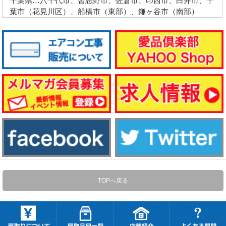
千葉県…八千代市、習志野市、佐倉市、印西市、白井市、千
葉市（花見川区）、船橋市（東部）、鎌ヶ谷市（南部）
TOPへ戻る