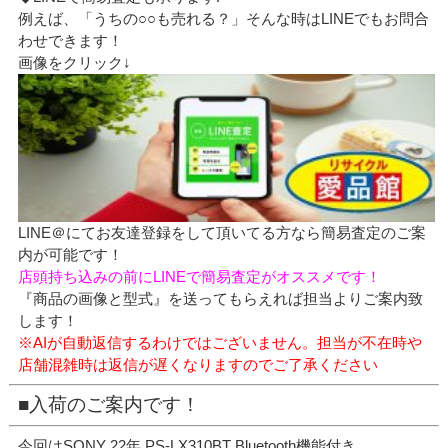
例えば、「うちの○○も売れる？」そんな時はLINEでもお問合
わせできます！
画像をクリック↓
LINE＠にてお友達登録をして頂いてる方なら簡易査定のご案
内が可能です！
店頭持ち込みの前にLINEで簡易査定がオススメです！
『商品の画像と型式』を送ってもらえれば担当よりご案内致
します！
※AIが自動返信するわけではございません。担当が不在時や
店舗混雑時は返信が遅くなりますのでご了承ください
■入荷のご案内です！
今回はSONY 22年 PS-LX310BT Bluetooth機能付き