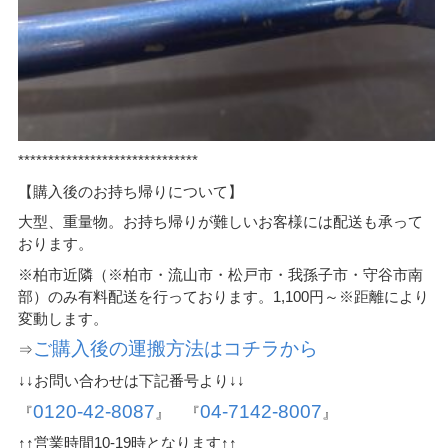
******************************
【購入後のお持ち帰りについて】
大型、重量物。お持ち帰りが難しいお客様には配送も承って
おります。
※柏市近隣（※柏市・流山市・松戸市・我孫子市・守谷市南
部）のみ有料配送を行っております。1,100円～※距離により
変動します。
ご購入後の運搬方法はコチラから
⇒
↓↓お問い合わせは下記番号より↓↓
0120-42-8087
04-7142-8007
『
』 『
』
↑↑営業時間10-19時となります↑↑