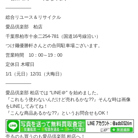
—————–
総合リユース＆リサイクル
愛品倶楽部 柏店
千葉県柏市十余二254-781（国道16号線沿い）
つけ麺優勝軒さんとの合同駐車場ございます。
営業時間 10：00～19：00
定休日 木曜日
1/1（元日）12/31（大晦日）
—————–
愛品倶楽部 柏店では “LINE＠” を始めました。
『これもう使わないんだけど売れるかな??』そんな時は画像
をLINEしてみてね！
『こんな商品あるかな??』というお問合せもOK！
売るのも買うのも愛品倶楽部 柏店へ！