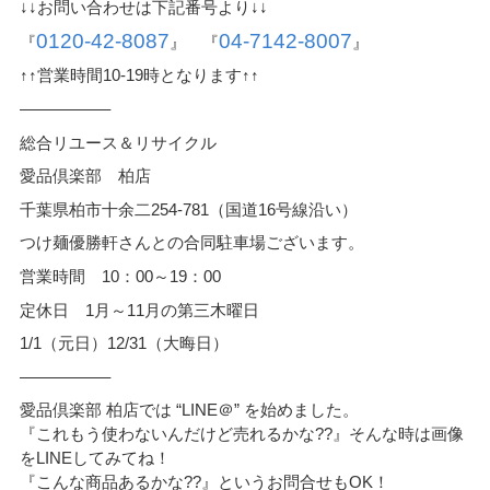
↓↓お問い合わせは下記番号より↓↓
0120-42-8087
04-7142-8007
『
』 『
』
↑↑営業時間10-19時となります↑↑
—————–
総合リユース＆リサイクル
愛品倶楽部 柏店
千葉県柏市十余二254-781（国道16号線沿い）
つけ麺優勝軒さんとの合同駐車場ございます。
営業時間 10：00～19：00
定休日 1月～11月の第三木曜日
1/1（元日）12/31（大晦日）
—————–
愛品倶楽部 柏店では “LINE＠” を始めました。
『これもう使わないんだけど売れるかな??』そんな時は画像
をLINEしてみてね！
『こんな商品あるかな??』というお問合せもOK！