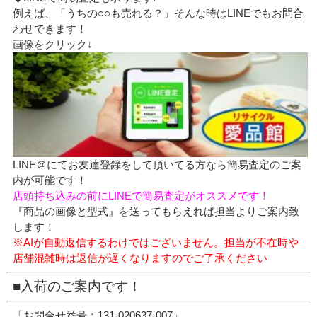
例えば、「うちの○○も売れる？」そんな時はLINEでもお問合
わせできます！
画像をクリック↓
LINE＠にてお友達登録をして頂いてる方なら簡易査定のご案
内が可能です！
店頭持ち込みの前にLINEで簡易査定がオススメです！
『商品の画像と型式』を送ってもらえれば担当よりご案内致
します！
※AIが自動返信するわけではございません。担当が不在時や
店舗混雑時は返信が遅くなりますのでご了承ください
■入荷のご案内です！
「お問合せ番号：131-020637-007」