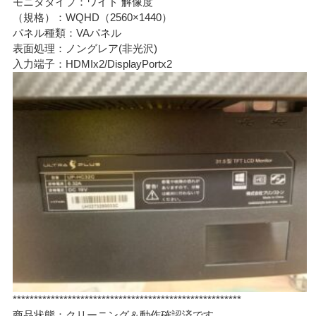
モニタタイプ：ワイド 解像度
（規格）：WQHD（2560×1440）
パネル種類：VAパネル
表面処理：ノングレア(非光沢)
入力端子：HDMIx2/DisplayPortx2
******************************************************
商品状態：クリーニング＆動作確認済です。