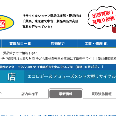
リサイクルショップ愛品倶楽部・愛品館は
千葉県、東京都で中古、新品商品の高値
買取を行なっています
PurchaseList
Shop
ConstructionRepair
・愛品館までご相談下さい。
0インチ 内装3段 3人乗り対応 子ども乗せ自転車を店頭にて販売中です！【愛品倶楽部
店内の様子
最新情報
買取強化情報