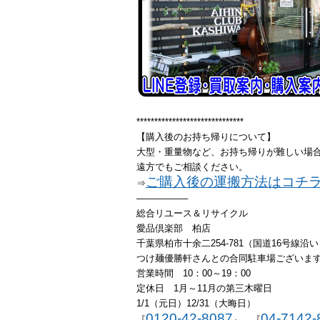
******************************
【購入後のお持ち帰りについて】
大型・重量物など、お持ち帰りが難しい場
遠方でもご相談ください。
ご購入後の運搬方法はコチ
⇒
—————–
総合リユース＆リサイクル
愛品倶楽部 柏店
千葉県柏市十余二254-781（国道16号線沿
つけ麺優勝軒さんとの合同駐車場ございま
営業時間 10：00～19：00
定休日 1月～11月の第三木曜日
1/1（元日）12/31（大晦日）
0120-42-8087
04-7142-
『
』 『