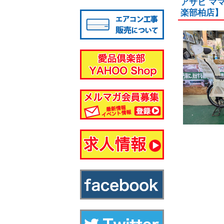
アサヒ マ
八千代店
楽部柏店】