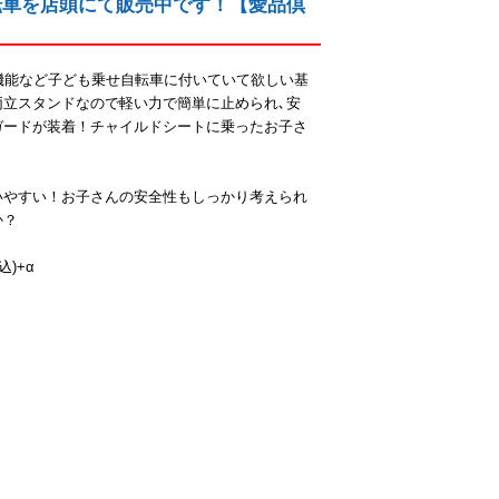
自転車を店頭にて販売中です！【愛品倶
機能など子ども乗せ自転車に付いていて欲しい基
両立スタンドなので軽い力で簡単に止められ､安
ガードが装着！チャイルドシートに乗ったお子さ
いやすい！お子さんの安全性もしっかり考えられ
か？
込)+α