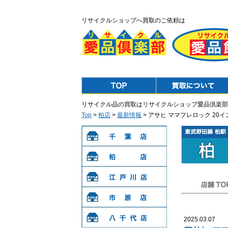
リサイクルショップへ買取のご依頼は
Top
Purchase
リサイクル品の買取はリサイクルショップ愛品倶楽部
Top
>
柏店
>
最新情報
> アサヒ ママフレロック 2
千葉店
柏店
江戸川店
店舗TOP
市原店
2025.03.07