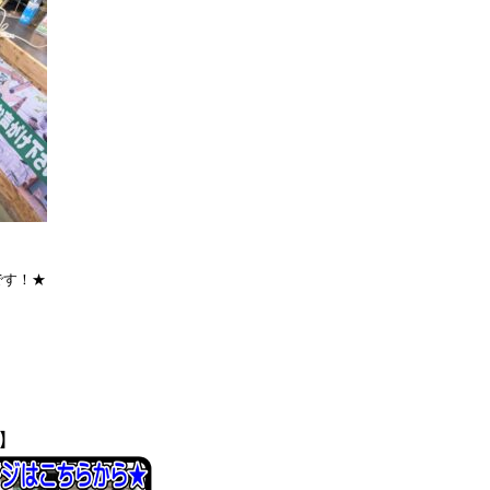
です！★
】