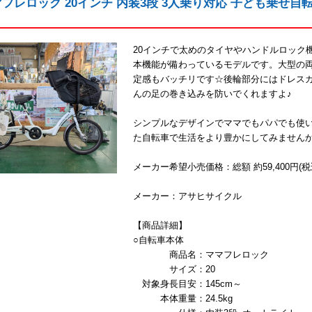
マフレロック 20インチ 内装3段 3人乗り対応 子ども乗せ
20インチで太めのタイヤやハンドルロック
本機能が備わっているモデルです。大型の
定感もバッチリです☆後輪部分にはドレス
んの足の巻き込みを防いでくれますよ♪
シンプルなデザインでママでもパパでも使
た自転車で生活をより豊かにしてみません
メーカー希望小売価格：総額 約59,400円(税
メーカー：アサヒサイクル
【商品詳細】
○自転車本体
商品名：ママフレロック
サイズ：20
対象身長目安：145cm～
本体重量：24.5kg