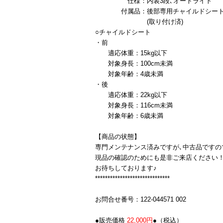
仕様：内装3段､オートライト
付属品：後部専用チャイルドシー
(取り付け済)
○チャイルドシート
・前
適応体重：15kg以下
対象身長：100cm未満
対象年齢：4歳未満
・後
適応体重：22kg以下
対象身長：116cm未満
対象年齢：6歳未満
【商品の状態】
専門メンテナンス済みですが､中古品ですの
現品の確認のためにも是非ご来店ください
お待ちしております♪
******************************
お問合せ番号：122-044571 002
●販売価格
22,000円
●（税込）