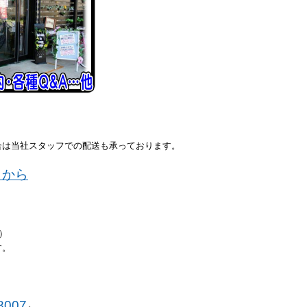
合は当社スタッフでの配送も承っております。
ラから
い）
す。
8007
』