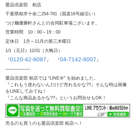
愛品倶楽部 柏店
千葉県柏市十余二254-781（国道16号線沿い）
つけ麺優勝軒さんとの合同駐車場ございます。
営業時間 10：00～19：00
定休日 1月～11月の第三木曜日
1/1（元日）12/31（大晦日）
0120-42-8087
04-7142-8007
『
』 『
』
—————–
愛品倶楽部 柏店では “LINE＠” を始めました。
『これもう使わないんだけど売れるかな??』そんな時は画像
をLINEしてみてね！
『こんな商品あるかな??』というお問合せもOK！
売るのも買うのも愛品倶楽部 柏店へ！