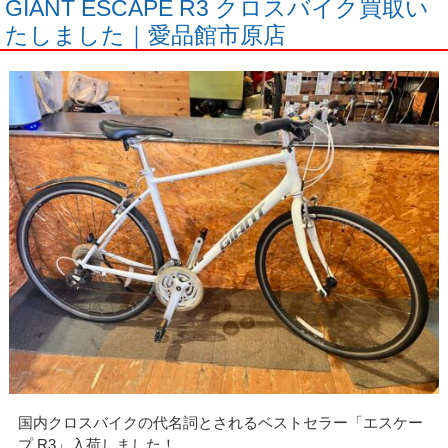
GIANT ESCAPE R3 クロスバイク買取い
たしました｜愛品館市原店
国内クロスバイクの代名詞とされるベストセラー「エスケー
プ R3」入荷しました！