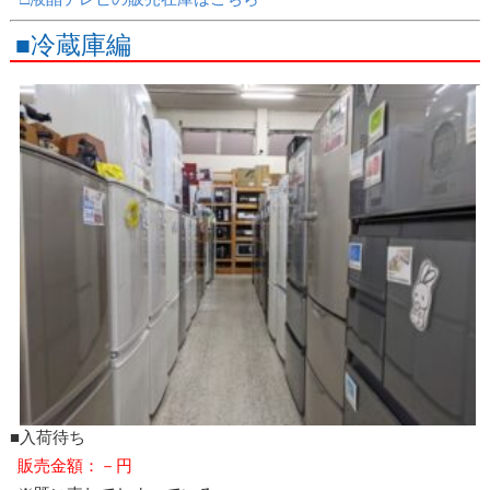
■冷蔵庫編
■入荷待ち
販売金額：－円