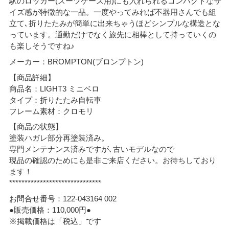
駅のロッカー(スーツケース用)にも入れられるコンパクトなサ
イズ感が特徴的な一品。一度やってみれば不器用さんでも組
立て､折りたたみが簡単に出来ちゃうほどシンプルな構造とな
っています。通勤だけでなく旅先に相棒として持っていくの
も楽しそうですね♪
メーカー：BROMPTON(ブロンプトン)
【商品詳細】
商品名：LIGHT3 ミニベロ
タイプ：折りたたみ自転車
フレーム素材：クロモリ
【商品の状態】
塗装ハガレ部分再塗装済み。
専門メンテナンス済みですが､古いモデルなので
現品の確認のためにも是非ご来店ください。お待ちしており
ます！
******************************
お問合せ番号：122-043164 002
●販売価格：110,000円●
※掲載価格は「税込」です