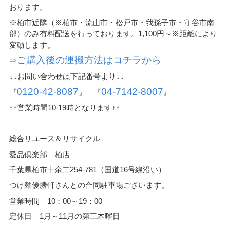
おります。
※柏市近隣（※柏市・流山市・松戸市・我孫子市・守谷市南
部）のみ有料配送を行っております。1,100円～※距離により
変動します。
ご購入後の運搬方法はコチラから
⇒
↓↓お問い合わせは下記番号より↓↓
0120-42-8087
04-7142-8007
『
』 『
』
↑↑営業時間10-19時となります↑↑
—————–
総合リユース＆リサイクル
愛品倶楽部 柏店
千葉県柏市十余二254-781（国道16号線沿い）
つけ麺優勝軒さんとの合同駐車場ございます。
営業時間 10：00～19：00
定休日 1月～11月の第三木曜日