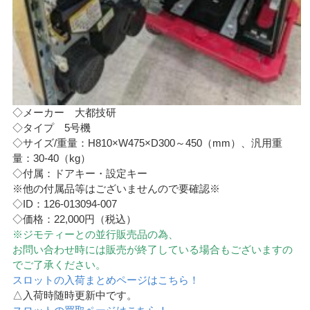
◇メーカー 大都技研
◇タイプ 5号機
◇サイズ/重量：H810×W475×D300～450（mm）、汎用重
量：30-40（kg）
◇付属：ドアキー・設定キー
※他の付属品等はございませんので要確認※
◇ID：126-013094-007
◇価格：22,000円（税込）
※ジモティーとの並行販売品の為、
お問い合わせ時には販売が終了している場合もございますの
でご了承ください。
スロットの入荷まとめページはこちら！
△入荷時随時更新中です。