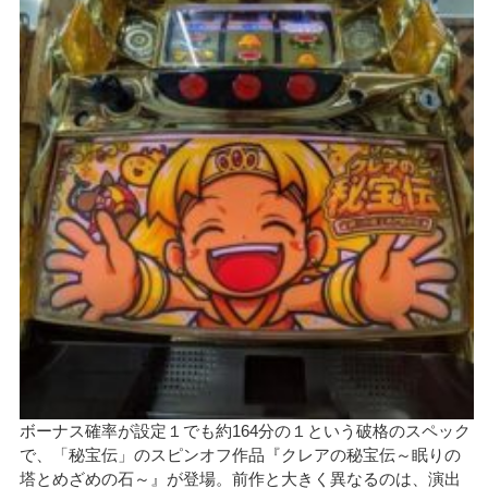
ボーナス確率が設定１でも約164分の１という破格のスペック
で、「秘宝伝」のスピンオフ作品『クレアの秘宝伝～眠りの
塔とめざめの石～』が登場。前作と大きく異なるのは、演出