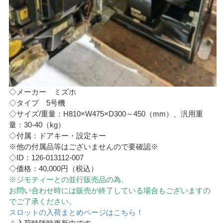
◇メーカー ミズホ
◇タイプ 5号機
◇サイズ/重量：H810×W475×D300～450（mm）、汎用重
量：30-40（kg）
◇付属：ドアキー・設定キー
※他の付属品等はございませんので要確認※
◇ID：126-013112-007
◇価格：40,000円（税込）
※ジモティーとの並行販売品の為、
お問い合わせ時には販売が終了している場合もございますの
でご了承ください。
スロットの入荷まとめページはこちら！