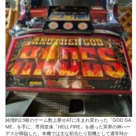
純増約2.9枚のゲーム数上乗せATに生まれ変わった「GOD GA
ME」を手に、専用筐体「HELL FIRE」を纏った冥界の神ハー
デスが降臨した。本機では主な初当たり契機として通常時か