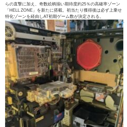
らの直撃に加え、奇数絵柄揃い期待度約25％の高確率ゾーン
「HELL ZONE」を新たに搭載。初当たり獲得後は必ず上乗せ
特化ゾーンを経由しAT初期ゲーム数が決定される。