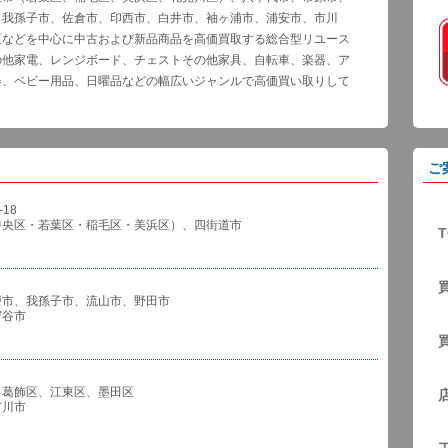
、我孫子市、佐倉市、印西市、白井市、袖ヶ浦市、浦安市、市川
区などを中心に中古および新品商品を高価買取する総合型リユース
の他家電、レンジボード、チェストその他家具、自転車、楽器、ア
器、ベビー用品、日曜品などの幅広いジャンルで高価買い取りして
ご
18
中央区・若葉区・稲毛区・美浜区）、四街道市
T
戸市、我孫子市、流山市、野田市
谷市
、葛飾区、江東区、墨田区
川市