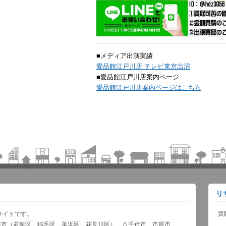
■メディア出演実績
愛品館江戸川店 テレビ東京出演
■愛品館江戸川店案内ページ
愛品館江戸川店案内ページはこちら
リ
サイトです。
買
葉市（若葉区、稲毛区、美浜区、花見川区）、八千代市、市原市、