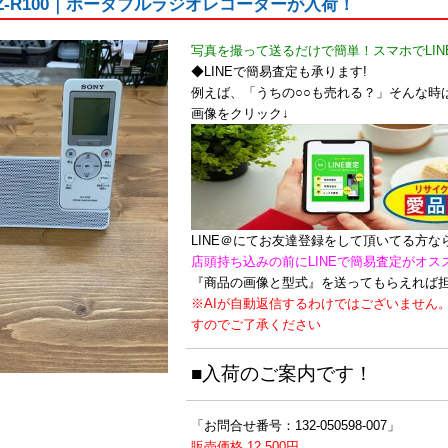
CZ-R100｜ポータブルラジオレコーダーが入荷！
写真を撮って送るだけで簡単！スマホでLIN
◆LINEで簡易査定も承ります!
例えば、「うちの○○も売れる？」そんな時は
画像をクリック↓
LINE＠にてお友達登録をして頂いてる方
店頭持ち込みの前にLINEで簡易査定がオス
『商品の画像と型式』を送ってもらえれば
※AIが自動返信するわけではございません
すのでご了承ください
■入荷のご案内です！
「お問合せ番号：132-050598-007」
販売価格 12,500円