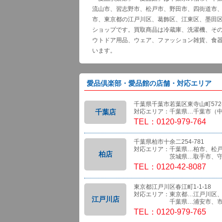
流山市、習志野市、松戸市、野田市、四街道市
市、東京都の江戸川区、葛飾区、江東区、墨田
ショップです。買取商品は冷蔵庫、洗濯機、そ
ウトドア用品、ウェア、ファッション雑貨、食
います。
愛品倶楽部・愛品館の店舗・対応エリア
千葉県千葉市若葉区東寺山町572-
千葉店
対応エリア：千葉県…千葉市（
TEL：0120-979-764
千葉県柏市十余二254-781
対応エリア：千葉県…柏市、松
柏店
茨城県…取手市、守
TEL：0120-42-8087
東京都江戸川区春江町1-1-18
対応エリア：東京都…江戸川区
江戸川店
千葉県…浦安市、市
TEL：0120-979-765