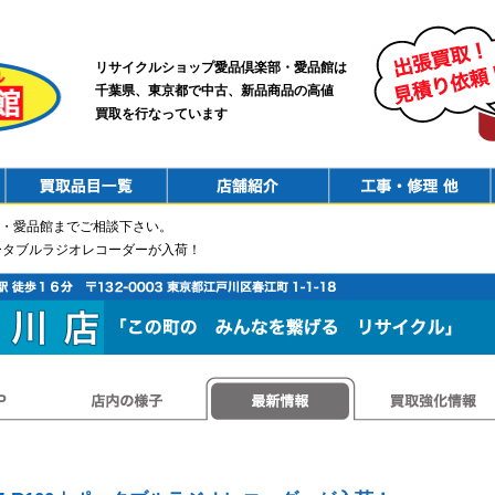
リサイクルショップ愛品倶楽部・愛品館は
千葉県、東京都で中古、新品商品の高値
買取を行なっています
PurchaseList
Shop
ConstructionRepair
・愛品館までご相談下さい。
0｜ポータブルラジオレコーダーが入荷！
店内の様子
最新情報
買取強化情報