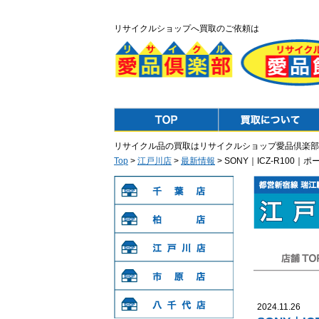
リサイクルショップへ買取のご依頼は
Top
Purchase
リサイクル品の買取はリサイクルショップ愛品倶楽部
Top
>
江戸川店
>
最新情報
> SONY｜ICZ-R10
千葉店
柏店
江戸川店
店舗TOP
市原店
2024.11.26