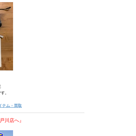
説
です。
イテム・買取
戸川店へ』