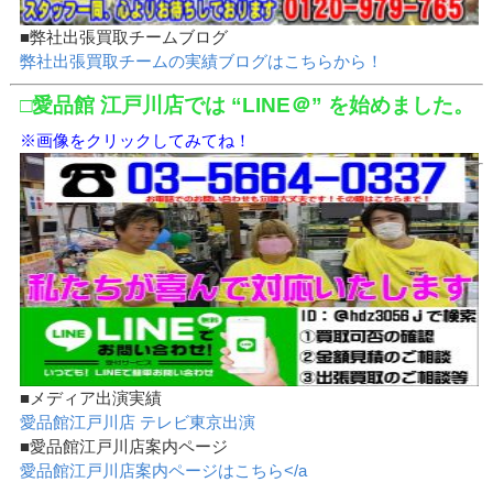
■弊社出張買取チームブログ
弊社出張買取チームの実績ブログはこちらから！
□愛品館 江戸川店では “LINE＠” を始めました。
※画像をクリックしてみてね！
■メディア出演実績
愛品館江戸川店 テレビ東京出演
■愛品館江戸川店案内ページ
愛品館江戸川店案内ページはこちら</a