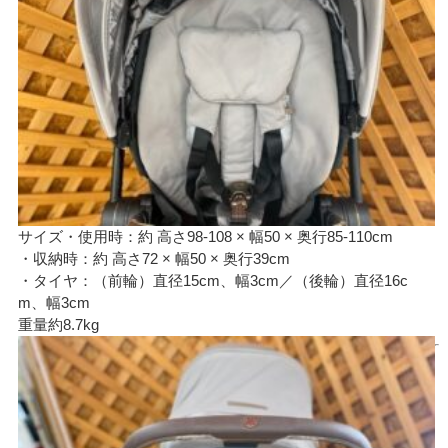
サイズ・使用時：約 高さ98-108 × 幅50 × 奥行85-110cm
・収納時：約 高さ72 × 幅50 × 奥行39cm
・タイヤ：（前輪）直径15cm、幅3cm／（後輪）直径16c
m、幅3cm
重量約8.7kg