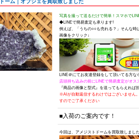
ドーム｜オブジェを買取致しました
写真を撮って送るだけで簡単！スマホでLIN
◆LINEで簡易査定も承ります!
例えば、「うちの○○も売れる？」そんな時は
画像をクリック↓
LINE＠にてお友達登録をして頂いてる方
店頭持ち込みの前にLINEで簡易査定がオス
『商品の画像と型式』を送ってもらえれば
※AIが自動返信するわけではございません
すのでご了承ください
■入荷のご案内です！
今回は、アメジストドームを買取致しまし