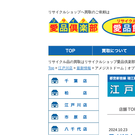
リサイクルショップへ買取のご依頼は
Top
Purchase
リサイクル品の買取はリサイクルショップ愛品倶楽部
Top
>
江戸川店
>
最新情報
> アメジストドーム｜オ
千葉店
柏店
江戸川店
店舗TOP
市原店
2024.10.23