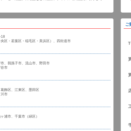
ご
18
中央区・若葉区・稲毛区・美浜区）、四街道市
T
戸市、我孫子市、流山市、野田市
谷市
、葛飾区、江東区、墨田区
川市
袖ヶ浦市、千葉市（緑区）