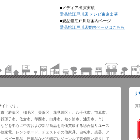
■メディア出演実績
愛品館江戸川店 テレビ東京出演
■愛品館江戸川店案内ページ
愛品館江戸川店案内ページはこちら
リ
サイトです。
買
葉市（若葉区、稲毛区、美浜区、花見川区）、八千代市、市原市、
、我孫子市、佐倉市、印西市、白井市、袖ヶ浦市、浦安市、市川
区などを中心に中古および新品商品を高価買取する総合型リユース
の他家電、レンジボード、チェストその他家具、自転車、楽器、ア
器、ベビー用品、日曜品などの幅広いジャンルで高価買い取りして