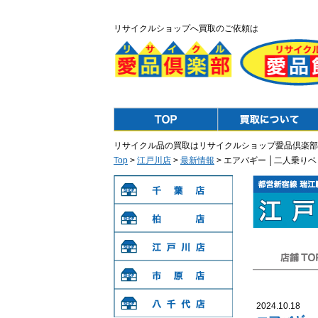
リサイクルショップへ買取のご依頼は
Top
Purchase
リサイクル品の買取はリサイクルショップ愛品倶楽部
Top
>
江戸川店
>
最新情報
> エアバギー │二人乗り
千葉店
柏店
江戸川店
店舗TOP
市原店
2024.10.18