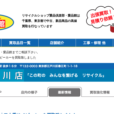
リサイクルショップ愛品倶楽部・愛品館は
千葉県、東京都で中古、新品商品の高値
買取を行なっています
PurchaseList
Shop
ConstructionRepair
・愛品館までご相談下さい。
ベビーカーを買取致しました
店内の様子
最新情報
買取強化情報