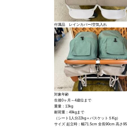
付属品 レインカバー/空気入れ
対象年齢
生後0ヶ月～4歳位まで
重量：13kg
耐荷重：49kgまで
（シート1人分22kg＋バスケット５Kg）
サイズ 起立時：幅71.5cm 全長90cm 高さ95