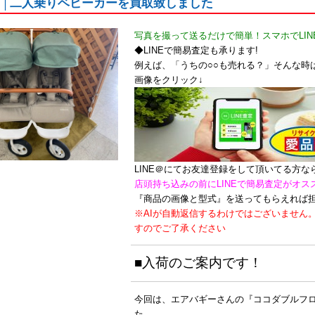
 │二人乗りベビーカーを買取致しました
写真を撮って送るだけで簡単！スマホでLIN
◆LINEで簡易査定も承ります!
例えば、「うちの○○も売れる？」そんな時は
画像をクリック↓
LINE＠にてお友達登録をして頂いてる方
店頭持ち込みの前にLINEで簡易査定がオス
『商品の画像と型式』を送ってもらえれば
※AIが自動返信するわけではございません
すのでご了承ください
■入荷のご案内です！
今回は、エアバギーさんの『ココダブルフ
た。