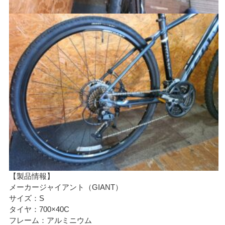
【製品情報】
メーカージャイアント（GIANT）
サイズ：S
タイヤ：700×40C
フレーム：アルミニウム