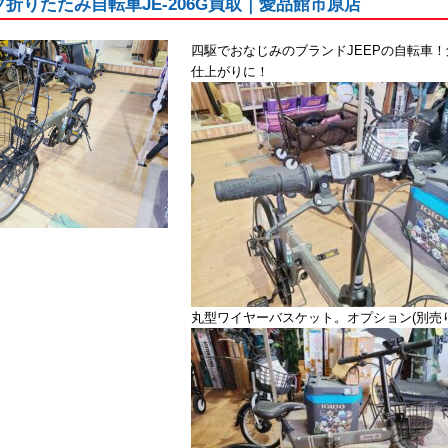
プ折りたたみ自転車JE-206G買取｜愛品館市原店
四駆でおなじみのブランドJEEPの自転車
仕上がりに！
丸型ワイヤーバスケット。オプション(別売