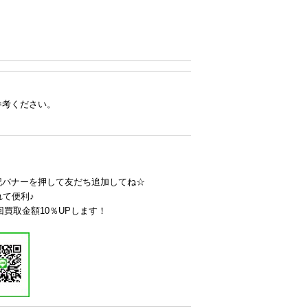
参考ください。
記バナーを押して友だち追加してね☆
れて便利♪
回買取金額10％UPします！