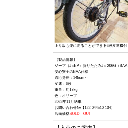
上り坂も楽に走ることができる6段変速機付
【製品情報】
ジープ（JEEP）折りたたみJE-206G（BA
安心安全のBAA仕様
適応身長：145cm～
変速：6段
重量：約17kg
色：オリーブ
2023年11月納車
お問い合わせ№【122-044510-104】
店頭価格
SOLD OUT
【入荷のご案内】