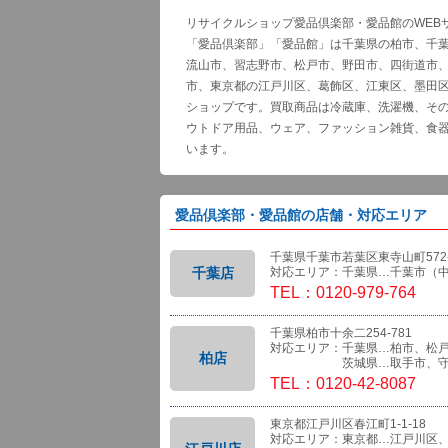
リサイクルショップ愛品倶楽部・愛品館のWEB
「愛品倶楽部」「愛品館」は千葉県の柏市、千
流山市、習志野市、松戸市、野田市、四街道市
市、東京都の江戸川区、葛飾区、江東区、墨田
ショップです。買取商品は冷蔵庫、洗濯機、そ
ウトドア用品、ウェア、ファッション雑貨、食
います。
愛品倶楽部・愛品館の店舗・対応エリア
千葉県千葉市若葉区東寺山町572-
千葉店
対応エリア：千葉県…千葉市（
TEL：0120-979-764
千葉県柏市十余二254-781
対応エリア：千葉県…柏市、松
柏店
茨城県…取手市、守
TEL：0120-42-8087
東京都江戸川区春江町1-1-18
対応エリア：東京都…江戸川区