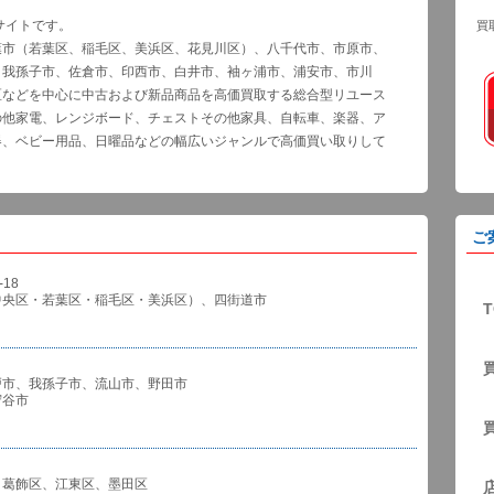
サイトです。
買
葉市（若葉区、稲毛区、美浜区、花見川区）、八千代市、市原市、
、我孫子市、佐倉市、印西市、白井市、袖ヶ浦市、浦安市、市川
区などを中心に中古および新品商品を高価買取する総合型リユース
の他家電、レンジボード、チェストその他家具、自転車、楽器、ア
器、ベビー用品、日曜品などの幅広いジャンルで高価買い取りして
ご
18
中央区・若葉区・稲毛区・美浜区）、四街道市
T
戸市、我孫子市、流山市、野田市
谷市
、葛飾区、江東区、墨田区