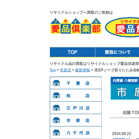
リサイクルショップへ買取のご依頼は
Top
Purchase
リサイクル品の買取はリサイクルショップ愛品倶楽部
Top
>
市原店
>
最新情報
> JEEPジープ折りたたみ自
千葉店
柏店
江戸川店
店舗TOP
市原店
2024.09.22