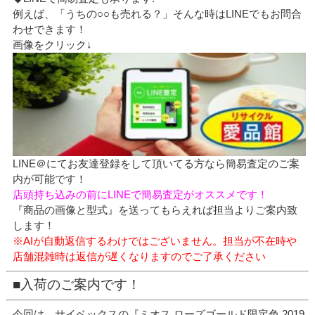
例えば、「うちの○○も売れる？」そんな時はLINEでもお問合
わせできます！
画像をクリック↓
LINE＠にてお友達登録をして頂いてる方なら簡易査定のご案
内が可能です！
店頭持ち込みの前にLINEで簡易査定がオススメです！
『商品の画像と型式』を送ってもらえれば担当よりご案内致
します！
※AIが自動返信するわけではございません。担当が不在時や
店舗混雑時は返信が遅くなりますのでご了承ください
■入荷のご案内です！
今回は、サイベックスの『ミオス ローズゴールド限定色 2019