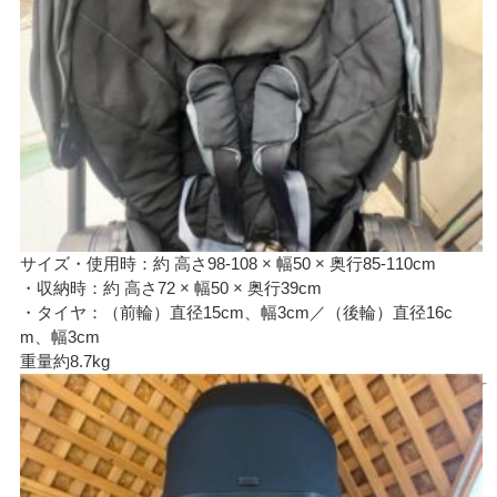
サイズ・使用時：約 高さ98-108 × 幅50 × 奥行85-110cm
・収納時：約 高さ72 × 幅50 × 奥行39cm
・タイヤ：（前輪）直径15cm、幅3cm／（後輪）直径16c
m、幅3cm
重量約8.7kg