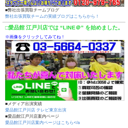
■弊社出張買取チームブログ
弊社出張買取チームの実績ブログはこちらから！
□愛品館 江戸川店では “LINE＠” を始めました。
※画像をクリックしてみてね！
■メディア出演実績
愛品館江戸川店 テレビ東京出演
■愛品館江戸川店案内ページ
愛品館江戸川店案内ページはこちら</a