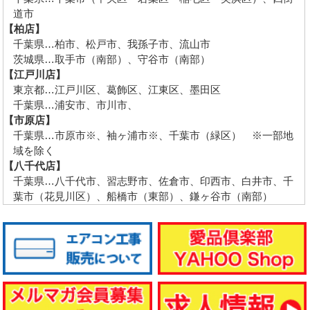
道市
【柏店】
千葉県…柏市、松戸市、我孫子市、流山市
茨城県…取手市（南部）、守谷市（南部）
【江戸川店】
東京都…江戸川区、葛飾区、江東区、墨田区
千葉県…浦安市、市川市、
【市原店】
千葉県…市原市※、袖ヶ浦市※、千葉市（緑区） ※一部地
域を除く
【八千代店】
千葉県…八千代市、習志野市、佐倉市、印西市、白井市、千
葉市（花見川区）、船橋市（東部）、鎌ヶ谷市（南部）