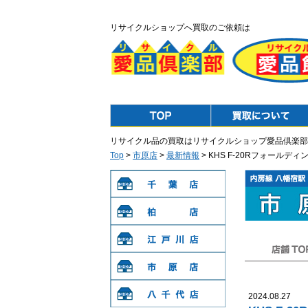
リサイクルショップへ買取のご依頼は
Top
Purchase
リサイクル品の買取はリサイクルショップ愛品倶楽部
Top
>
市原店
>
最新情報
> KHS F-20Rフォール
千葉店
柏店
江戸川店
店舗TOP
市原店
2024.08.27