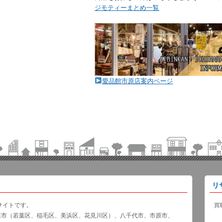
ジモティーまとめ一覧
愛品館市原店案内ページ
リ
サイトです。
買
葉市（若葉区、稲毛区、美浜区、花見川区）、八千代市、市原市、