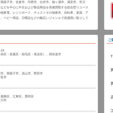
、我孫子市、佐倉市、印西市、白井市、袖ヶ浦市、浦安市、市川
区などを中心に中古および新品商品を高価買取する総合型リユース
の他家電、レンジボード、チェストその他家具、自転車、楽器、ア
器、ベビー用品、日曜品などの幅広いジャンルで高価買い取りして
ご
18
中央区・若葉区・稲毛区・美浜区）、四街道市
T
戸市、我孫子市、流山市、野田市
谷市
、葛飾区、江東区、墨田区
川市