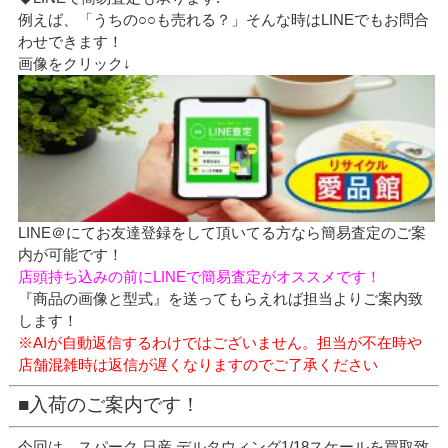
例えば、「うちの○○も売れる？」そんな時はLINEでもお問合
わせできます！
画像をクリック↓
LINE＠にてお友達登録をして頂いてる方なら簡易査定のご案
内が可能です！
店頭持ち込みの前にLINEで簡易査定がオススメです！
『商品の画像と型式』を送ってもらえれば担当よりご案内致
します！
※AIが自動返信するわけではございません。担当が不在時や
店舗混雑時は返信が遅くなりますのでご了承ください
■入荷のご案内です！
今回は、スパーク 日産 デルタウィング1/18スケールを買取致