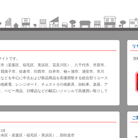
リ
サイトです。
買
葉市（若葉区、稲毛区、美浜区、花見川区）、八千代市、市原市、
、我孫子市、佐倉市、印西市、白井市、袖ヶ浦市、浦安市、市川
区などを中心に中古および新品商品を高価買取する総合型リユース
の他家電、レンジボード、チェストその他家具、自転車、楽器、ア
器、ベビー用品、日曜品などの幅広いジャンルで高価買い取りして
ご
18
中央区・若葉区・稲毛区・美浜区）、四街道市
T