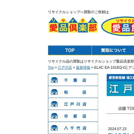
リサイクルショップへ買取のご依頼は
Top
Purchase
リサイクル品の買取はリサイクルショップ愛品倶楽部
Top
>
江戸川店
>
最新情報
> ELAC EA-101EQ-
千葉店
柏店
江戸川店
店舗TOP
市原店
2024.07.23