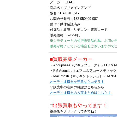
メーカー:ELAC
商品名：プリメインアンプ
型名：EA101EQ-G
お問合せ番号：132-050409-007
動作：動作確認済み
付属品：取説・リモコン・電源コード
販売価格：59,990円
※ジモティーとの並行販売品の為、お問い
販売が終了している場合もございますので
■買取募集メーカー
・Accuphase（アキュフェーズ）・LUX
・FM Acoustic（エフエムアコースティッ
・Macintosh（マッキントッシュ）・TAN
オーディオ機器を売るならコチラ！
▽販売中の在庫の確認はこちらから
オーディオ機器の入荷まとめはこちら！
□出張買取もやってます！
※画像をクリックしてみてね！