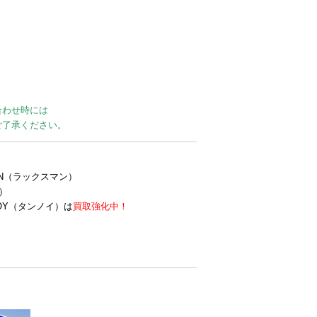
合わせ時には
ご了承ください。
MAN（ラックスマン）
ク）
NOY（タンノイ）は
買取強化中！