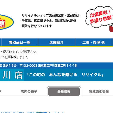
リサイクルショップ愛品倶楽部・愛品館は
千葉県、東京都で中古、新品商品の高値
買取を行なっています
PurchaseList
Shop
ConstructionRepair
・愛品館までご相談下さい。
G│アンプを買取致しました
店内の様子
最新情報
買取強化情報