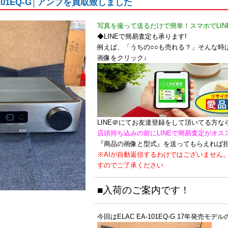
A-101EQ-G│アンプを買取致しました
写真を撮って送るだけで簡単！スマホでLIN
◆LINEで簡易査定も承ります!
例えば、「うちの○○も売れる？」そんな時は
画像をクリック↓
LINE＠にてお友達登録をして頂いてる方
店頭持ち込みの前にLINEで簡易査定がオス
『商品の画像と型式』を送ってもらえれば
※AIが自動返信するわけではございません
すのでご了承ください
■入荷のご案内です！
今回はELAC EA-101EQ-G 17年発売モデ