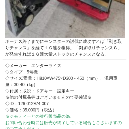
ボーナス終了までにモンスターの討伐に成功すれば「剥ぎ取
りチャンス」を経て１Ｇ連を獲得。「剥ぎ取りチャンスＧ」
が発生すれば１Ｇ連大量ストックのチャンスとなる。
◇メーカー エンターライズ
◇タイプ 5号機
◇サイズ/重量：H810×W475×D300～450（mm）、汎用重
量：30-40（kg）
◇付属：取説・ドアキー・設定キー
※他の付属品等はございませんので要確認※
◇ID：126-012974-007
◇価格：35,000円（税込）
※ジモティーとの並行販売品の為、
お問い合わせ時には販売が終了している場合もございますの
でご了承ください。