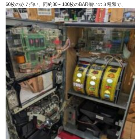
60枚の赤７揃い、同約80～100枚のBAR揃いの３種類で、