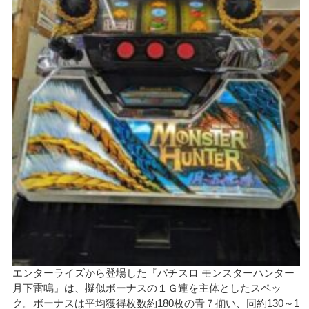
エンターライズから登場した『パチスロ モンスターハンター
月下雷鳴』は、擬似ボーナスの１Ｇ連を主体としたスペッ
ク。ボーナスは平均獲得枚数約180枚の青７揃い、同約130～1