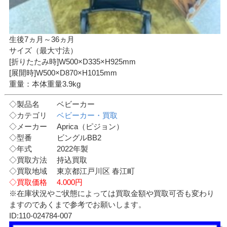
生後7ヵ月～36ヵ月
サイズ（最大寸法）
[折りたたみ時]W500×D335×H925mm
[展開時]W500×D870×H1015mm
重量：本体重量3.9kg
◇製品名 ベビーカー
◇カテゴリ
ベビーカー・買取
◇メーカー Aprica（ピジョン）
◇型番 ビングルBB2
◇年式 2022年製
◇買取方法 持込買取
◇買取地域 東京都江戸川区 春江町
◇買取価格 4.000円
※在庫状況やご状態によっては買取金額や買取可否も変わり
ますのであくまで参考でお願いします。
ID:110-024784-007