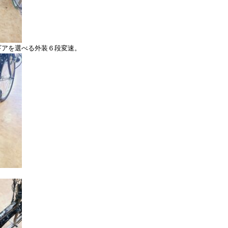
ギアを選べる外装６段変速。
。