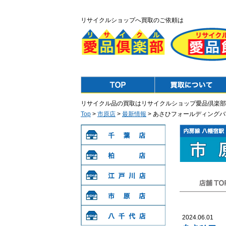
リサイクルショップへ買取のご依頼は
Top
Purchase
リサイクル品の買取はリサイクルショップ愛品倶楽部
Top
>
市原店
>
最新情報
> あさひフォールディングバ
千葉店
柏店
江戸川店
店舗TOP
市原店
2024.06.01