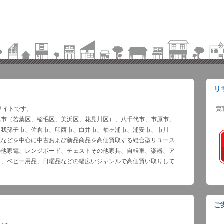
リ
サイトです。
買
葉市（若葉区、稲毛区、美浜区、花見川区）、八千代市、市原市、
、我孫子市、佐倉市、印西市、白井市、袖ヶ浦市、浦安市、市川
区などを中心に中古および新品商品を高価買取する総合型リユース
の他家電、レンジボード、チェストその他家具、自転車、楽器、ア
器、ベビー用品、日曜品などの幅広いジャンルで高価買い取りして
ご