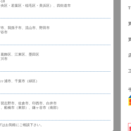
18
中央区・若葉区・稲毛区・美浜区）、四街道市
T
戸市、我孫子市、流山市、野田市
谷市
、葛飾区、江東区、墨田区
川市
袖ヶ浦市、千葉市（緑区）
、習志野市、佐倉市、印西市、白井市
市（東部）、鎌ヶ谷市（南部）
ずはお気軽にご相談下さい。