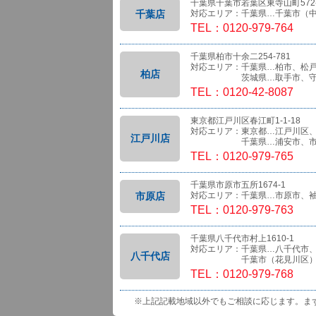
千葉県千葉市若葉区東寺山町572-
千葉店
対応エリア：千葉県…千葉市（
TEL：0120-979-764
千葉県柏市十余二254-781
対応エリア：千葉県…柏市、松
柏店
茨城県…取手市、守
TEL：0120-42-8087
東京都江戸川区春江町1-1-18
対応エリア：東京都…江戸川区
江戸川店
千葉県…浦安市、市
TEL：0120-979-765
千葉県市原市五所1674-1
市原店
対応エリア：千葉県…市原市、
TEL：0120-979-763
千葉県八千代市村上1610-1
対応エリア：千葉県…八千代市
八千代店
千葉市（花見川区）、船橋
TEL：0120-979-768
※上記記載地域以外でもご相談に応じます。ま