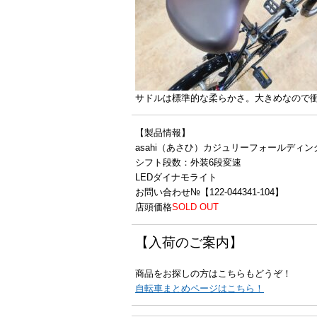
サドルは標準的な柔らかさ。大きめなので
【製品情報】
asahi（あさひ）カジュリーフォールディング
シフト段数：外装6段変速
LEDダイナモライト
お問い合わせ№【122-044341-104】
店頭価格
SOLD OUT
【入荷のご案内】
商品をお探しの方はこちらもどうぞ！
自転車まとめページはこちら！