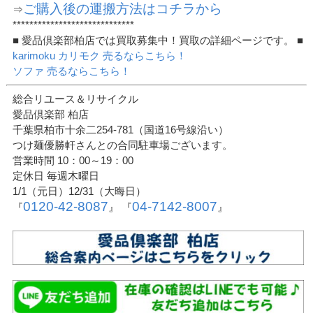
ご購入後の運搬方法はコチラから
⇒
*****************************
■ 愛品倶楽部柏店では買取募集中！買取の詳細ページです。 ■
karimoku カリモク 売るならこちら！
ソファ 売るならこちら！
総合リユース＆リサイクル
愛品倶楽部 柏店
千葉県柏市十余二254-781（国道16号線沿い）
つけ麺優勝軒さんとの合同駐車場ございます。
営業時間 10：00～19：00
定休日 毎週木曜日
1/1（元日）12/31（大晦日）
0120-42-8087
04-7142-8007
『
』 『
』