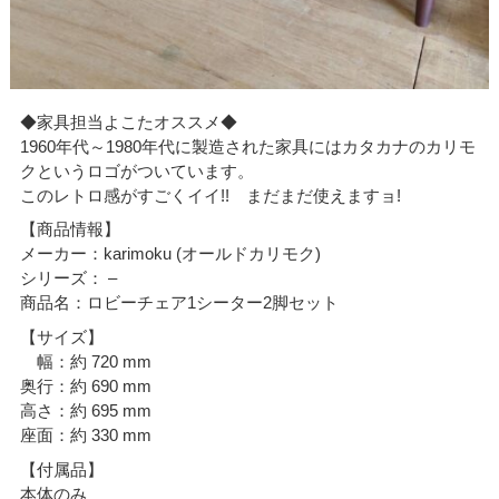
◆家具担当よこたオススメ◆
1960年代～1980年代に製造された家具にはカタカナのカリモ
クというロゴがついています。
このレトロ感がすごくイイ!! まだまだ使えますョ!
【商品情報】
メーカー：karimoku (オールドカリモク)
シリーズ： –
商品名：ロビーチェア1シーター2脚セット
【サイズ】
幅：約 720 mm
奥行：約 690 mm
高さ：約 695 mm
座面：約 330 mm
【付属品】
本体のみ