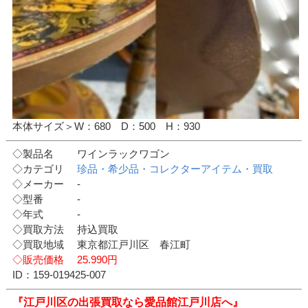
本体サイズ＞W：680 D：500 H：930
◇製品名 ワインラックワゴン
◇カテゴリ
珍品・希少品・コレクターアイテム・買取
◇メーカー -
◇型番 -
◇年式 -
◇買取方法 持込買取
◇買取地域 東京都江戸川区 春江町
◇販売価格 25.990円
ID：159-019425-007
『江戸川区の出張買取なら愛品館江戸川店へ』