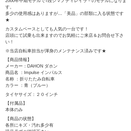
2000年中期モデルで7段シマノディレイラ－のモデルになりま
す。
多少の使用感はありますが…「美品」の部類に入る状態です
★
カスタムベースとしても人気の一台です！
店頭にて試乗も出来ますのでお気軽にご来店＆お問合せ下さ
い！
※当店自転車担当が渾身のメンテナンス済みです★
【商品情報】
メーカー：DAHON ダホン
商品名 ：Impulse インパルス
名称 ：折りたたみ自転車
カラー ：青（ブルー）
タイヤサイズ：２０インチ
【付属品】
本体のみ
【商品の状態】
各所にキズ・汚れ多少有