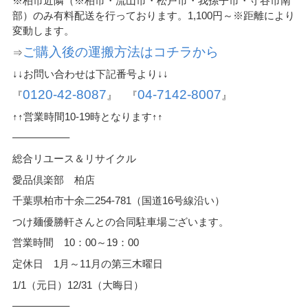
※柏市近隣（※柏市・流山市・松戸市・我孫子市・守谷市南
部）のみ有料配送を行っております。1,100円～※距離により
変動します。
ご購入後の運搬方法はコチラから
⇒
↓↓お問い合わせは下記番号より↓↓
0120-42-8087
04-7142-8007
『
』 『
』
↑↑営業時間10-19時となります↑↑
—————–
総合リユース＆リサイクル
愛品倶楽部 柏店
千葉県柏市十余二254-781（国道16号線沿い）
つけ麺優勝軒さんとの合同駐車場ございます。
営業時間 10：00～19：00
定休日 1月～11月の第三木曜日
1/1（元日）12/31（大晦日）
—————–