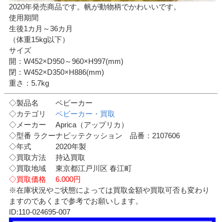
2020年発売商品です。帆が動物柄でかわいいです。
使用期間
生後1カ月～36カ月
（体重15kg以下）
サイズ
開：W452×D950～960×H997(mm)
閉：W452×D350×H886(mm)
重さ：5.7kg
◇製品名 ベビーカー
◇カテゴリ
ベビーカー・買取
◇メーカー Aprica（アップリカ）
◇型番 ラクーナビッテクッション 品番：2107606
◇年式 2020年製
◇買取方法 持込買取
◇買取地域 東京都江戸川区 春江町
◇買取価格 6.000円
※在庫状況やご状態によっては買取金額や買取可否も変わり
ますのであくまで参考でお願いします。
ID:110-024695-007