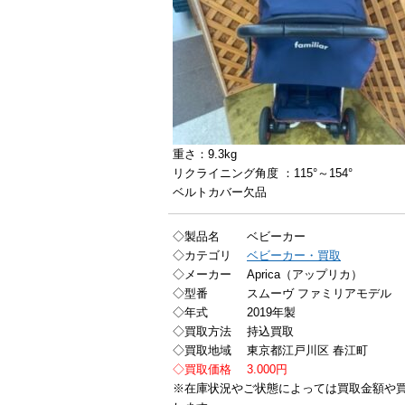
重さ：9.3kg
リクライニング角度 ：115°～154°
ベルトカバー欠品
◇製品名 ベビーカー
◇カテゴリ
ベビーカー・買取
◇メーカー Aprica（アップリカ）
◇型番 スムーヴ ファミリアモデル
◇年式 2019年製
◇買取方法 持込買取
◇買取地域 東京都江戸川区 春江町
◇買取価格 3.000円
※在庫状況やご状態によっては買取金額や