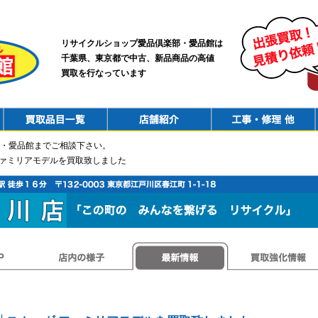
リサイクルショップ愛品倶楽部・愛品館は
千葉県、東京都で中古、新品商品の高値
買取を行なっています
PurchaseList
Shop
ConstructionRepair
・愛品館までご相談下さい。
ファミリアモデルを買取致しました
店内の様子
最新情報
買取強化情報