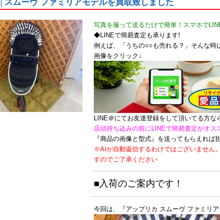
│スムーヴ ファミリアモデルを買取致しました
写真を撮って送るだけで簡単！スマホでLIN
◆LINEで簡易査定も承ります!
例えば、「うちの○○も売れる？」そんな時は
画像をクリック↓
LINE＠にてお友達登録をして頂いてる方
店頭持ち込みの前にLINEで簡易査定がオス
『商品の画像と型式』を送ってもらえれば
※AIが自動返信するわけではございません
すのでご了承ください
■入荷のご案内です！
今回は、『アップリカ スムーヴ ファミリ