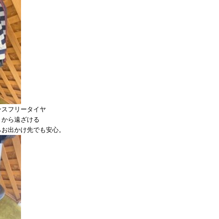
ンスフリータイヤ
リから遠ざける
らお出かけ先でも安心。