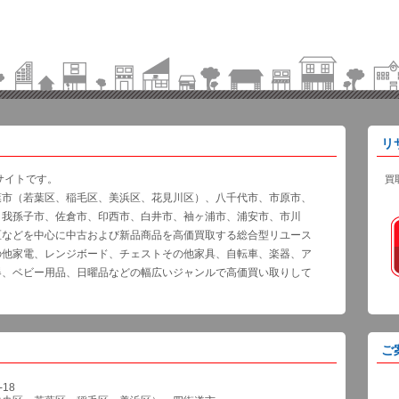
リ
サイトです。
買
葉市（若葉区、稲毛区、美浜区、花見川区）、八千代市、市原市、
、我孫子市、佐倉市、印西市、白井市、袖ヶ浦市、浦安市、市川
区などを中心に中古および新品商品を高価買取する総合型リユース
の他家電、レンジボード、チェストその他家具、自転車、楽器、ア
器、ベビー用品、日曜品などの幅広いジャンルで高価買い取りして
ご
18