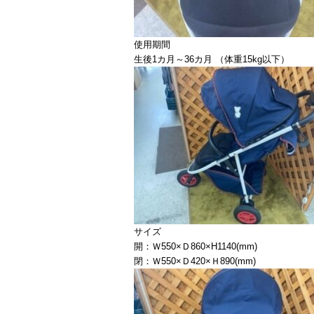
使用期間
生後1カ月～36カ月 （体重15kg以下）
サイズ
開：Ｗ550×Ｄ860×H1140(mm)
閉：Ｗ550×Ｄ420×Ｈ890(mm)