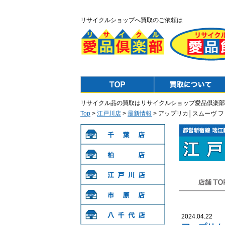
リサイクルショップへ買取のご依頼は
Top
Purchase
リサイクル品の買取はリサイクルショップ愛品倶楽部
Top
>
江戸川店
>
最新情報
> アップリカ│スムーヴ 
千葉店
柏店
江戸川店
店舗TOP
市原店
2024.04.22