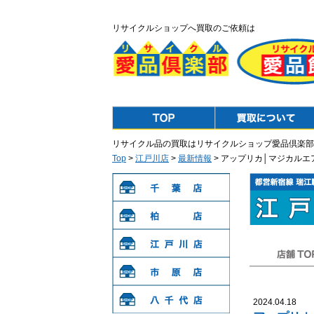
リサイクルショップへ買取のご依頼は
Top
Purchase
リサイクル品の買取はリサイクルショップ愛品倶楽部
Top
>
江戸川店
>
最新情報
> アップリカ│マジカル
千葉店
柏店
江戸川店
店舗TOP
市原店
2024.04.18