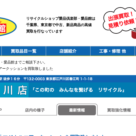
リサイクルショップ愛品倶楽部・愛品館は
千葉県、東京都で中古、新品商品の高値
買取を行なっています
PurchaseList
Shop
ConstructionRepair
・愛品館までご相談下さい。
エアークッションを買取致しました
店内の様子
最新情報
買取強化情報