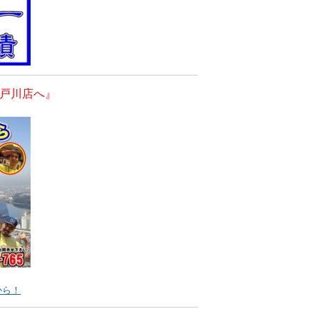
戸川店へ』
から！