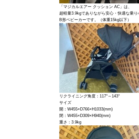
「マジカルエアー クッション AC」は、
超軽量3.9kgでありながら安心・快適な乗
B形ベビーカーです。（体重15kg以下）
リクライニング角度：117°～143°
サイズ
開：W455×D766×H1033(mm)
閉：W455×D309×H940(mm)
重さ：3.9kg