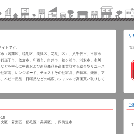
リ
サイトです。
買
葉市（若葉区、稲毛区、美浜区、花見川区）、八千代市、市原市、
、我孫子市、佐倉市、印西市、白井市、袖ヶ浦市、浦安市、市川
区などを中心に中古および新品商品を高価買取する総合型リユース
の他家電、レンジボード、チェストその他家具、自転車、楽器、ア
器、ベビー用品、日曜品などの幅広いジャンルで高価買い取りして
ご
18
中央区・若葉区・稲毛区・美浜区）、四街道市
T