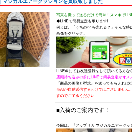
│マジカルエアークッションを買取致しました
写真を撮って送るだけで簡単！スマホでLIN
◆LINEで簡易査定も承ります!
例えば、「うちの○○も売れる？」そんな時は
画像をクリック↓
LINE＠にてお友達登録をして頂いてる方
店頭持ち込みの前にLINEで簡易査定がオス
『商品の画像と型式』を送ってもらえれば
※AIが自動返信するわけではございません
すのでご了承ください
■入荷のご案内です！
今回は、『アップリカ マジカルエアークッ