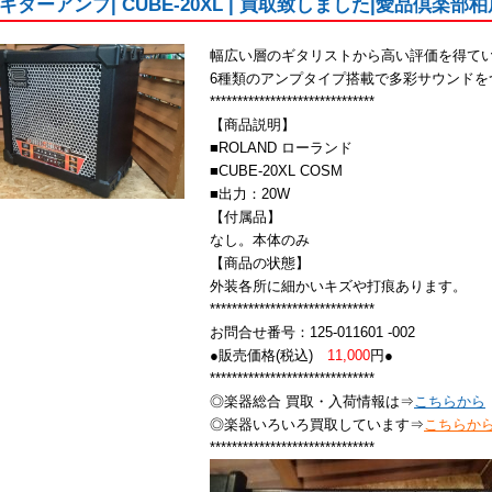
 | ギターアンプ| CUBE-20XL | 買取致しました|愛品倶楽部
幅広い層のギタリストから高い評価を得てい
6種類のアンプタイプ搭載で多彩サウンドを
******************************
【商品説明】
■ROLAND ローランド
■CUBE-20XL COSM
■出力：20W
【付属品】
なし。本体のみ
【商品の状態】
外装各所に細かいキズや打痕あります。
******************************
お問合せ番号：125-011601 -002
●販売価格(税込)
11,000
円●
******************************
◎楽器総合 買取・入荷情報は⇒
こちらから
◎楽器いろいろ買取しています⇒
こちらか
******************************