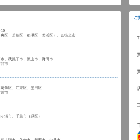
ご
18
中央区・若葉区・稲毛区・美浜区）、四街道市
T
戸市、我孫子市、流山市、野田市
谷市
、葛飾区、江東区、墨田区
川市
袖ヶ浦市、千葉市（緑区）
、習志野市、佐倉市、印西市、白井市