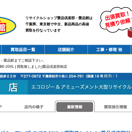
リサイクルショップ愛品倶楽部・愛品館は
千葉県、東京都で中古、新品商品の高値
買取を行なっています
PurchaseList
Shop
ConstructionRepair
・愛品館までご相談下さい。
CUBE-20XL | 買取致しました|愛品倶楽部柏店
店内の様子
最新情報
買取強化情報