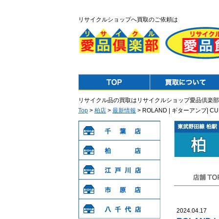
リサイクルショップへ買取のご依頼は
Top
Purchase
リサイクル品の買取はリサイクルショップ愛品倶楽部
Top
>
柏店
>
最新情報
> ROLAND | ギターアンプ| 
千葉店
柏店
江戸川店
店舗TOP
市原店
2024.04.17