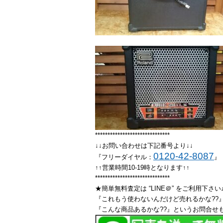
******************************
↓↓お問い合わせは下記番号より↓↓
0120-42-8087
『フリーダイヤル：
』
↑↑営業時間10-19時となります↑↑
******************************
★簡単無料査定は “LINE＠” をご利用下さい
『これもう使わないんだけど売れるかな??』
『こんな商品あるかな??』というお問合せも