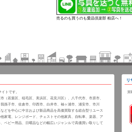
売るのも買うのも愛品倶楽部 柏店へ！
リ
サイトです。
買
葉市（若葉区、稲毛区、美浜区、花見川区）、八千代市、市原市、
、我孫子市、佐倉市、印西市、白井市、袖ヶ浦市、浦安市、市川
区などを中心に中古および新品商品を高価買取する総合型リユース
の他家電、レンジボード、チェストその他家具、自転車、楽器、ア
器、ベビー用品、日曜品などの幅広いジャンルで高価買い取りして