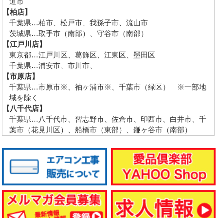
道市
【柏店】
千葉県…柏市、松戸市、我孫子市、流山市
茨城県…取手市（南部）、守谷市（南部）
【江戸川店】
東京都…江戸川区、葛飾区、江東区、墨田区
千葉県…浦安市、市川市、
【市原店】
千葉県…市原市※、袖ヶ浦市※、千葉市（緑区） ※一部地
域を除く
【八千代店】
千葉県…八千代市、習志野市、佐倉市、印西市、白井市、千
葉市（花見川区）、船橋市（東部）、鎌ヶ谷市（南部）