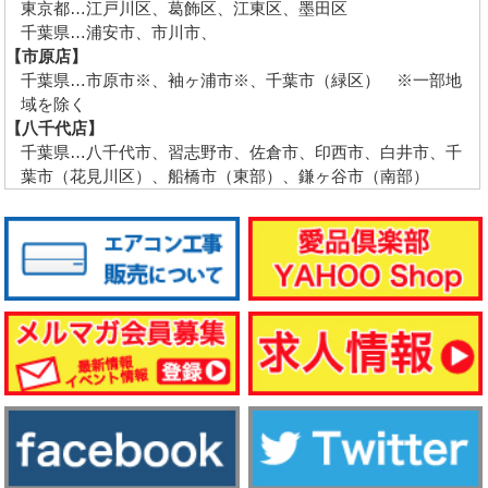
東京都…江戸川区、葛飾区、江東区、墨田区
千葉県…浦安市、市川市、
【市原店】
千葉県…市原市※、袖ヶ浦市※、千葉市（緑区） ※一部地
域を除く
【八千代店】
千葉県…八千代市、習志野市、佐倉市、印西市、白井市、千
葉市（花見川区）、船橋市（東部）、鎌ヶ谷市（南部）