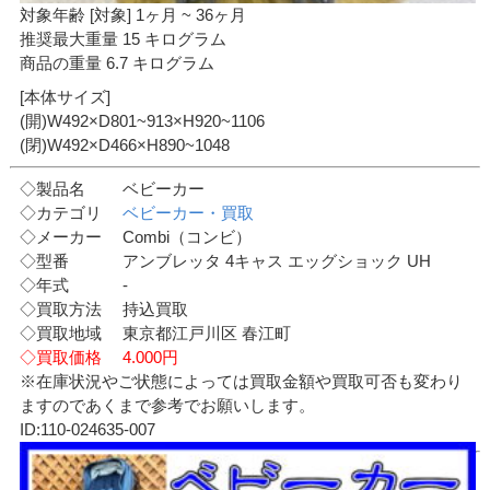
対象年齢 [対象] 1ヶ月 ~ 36ヶ月
推奨最大重量 15 キログラム
商品の重量 6.7 キログラム
[本体サイズ]
(開)W492×D801~913×H920~1106
(閉)W492×D466×H890~1048
◇製品名 ベビーカー
◇カテゴリ
ベビーカー・買取
◇メーカー Combi（コンビ）
◇型番 アンブレッタ 4キャス エッグショック UH
◇年式 -
◇買取方法 持込買取
◇買取地域 東京都江戸川区 春江町
◇買取価格 4.000円
※在庫状況やご状態によっては買取金額や買取可否も変わり
ますのであくまで参考でお願いします。
ID:110-024635-007