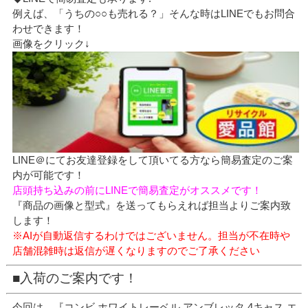
例えば、「うちの○○も売れる？」そんな時はLINEでもお問合
わせできます！
画像をクリック↓
LINE＠にてお友達登録をして頂いてる方なら簡易査定のご案
内が可能です！
店頭持ち込みの前にLINEで簡易査定がオススメです！
『商品の画像と型式』を送ってもらえれば担当よりご案内致
します！
※AIが自動返信するわけではございません。担当が不在時や
店舗混雑時は返信が遅くなりますのでご了承ください
■入荷のご案内です！
今回は、『コンビ ホワイトレーベル アンブレッタ 4キャス エ