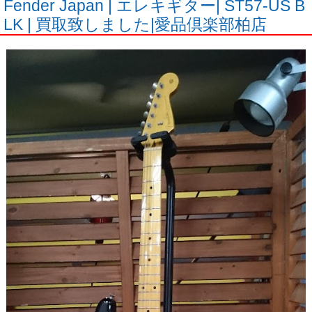
Fender Japan | エレキギター| ST57-US B
LK | 買取致しました|愛品倶楽部柏店