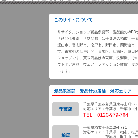
このサイトについて
リサイクルショップ愛品倶楽部・愛品館のWEB
「愛品倶楽部」「愛品館」は千葉県の柏市、千
流山市、習志野市、松戸市、野田市、四街道市
市、東京都の江戸川区、葛飾区、江東区、墨田
ショップです。買取商品は冷蔵庫、洗濯機、そ
ウトドア用品、ウェア、ファッション雑貨、食
います。
愛品倶楽部・愛品館の店舗・対応エリア
千葉県千葉市若葉区東寺山町572-
千葉店
対応エリア：千葉県…千葉市（
TEL：0120-979-764
千葉県柏市十余二254-781
対応エリア：千葉県…柏市、松
柏店
茨城県…取手市、守