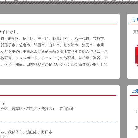
リ
サイトです。
買
葉市（若葉区、稲毛区、美浜区、花見川区）、八千代市、市原市、
、我孫子市、佐倉市、印西市、白井市、袖ヶ浦市、浦安市、市川
区などを中心に中古および新品商品を高価買取する総合型リユース
の他家電、レンジボード、チェストその他家具、自転車、楽器、ア
器、ベビー用品、日曜品などの幅広いジャンルで高価買い取りして
ご
18
中央区・若葉区・稲毛区・美浜区）、四街道市
T
戸市、我孫子市、流山市、野田市
谷市