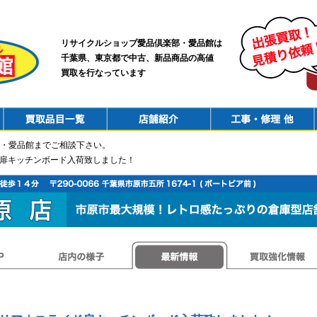
リサイクルショップ愛品倶楽部・愛品館は
千葉県、東京都で中古、新品商品の高値
買取を行なっています
PurchaseList
Shop
ConstructionRepair
・愛品館までご相談下さい。
ド扉キッチンボード入荷致しました！
店内の様子
最新情報
買取強化情報