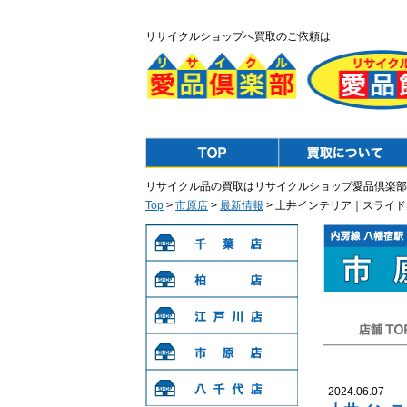
リサイクルショップへ買取のご依頼は
Top
Purchase
リサイクル品の買取はリサイクルショップ愛品倶楽部
Top
>
市原店
>
最新情報
> 土井インテリア｜スライ
千葉店
柏店
江戸川店
店舗TOP
市原店
2024.06.07