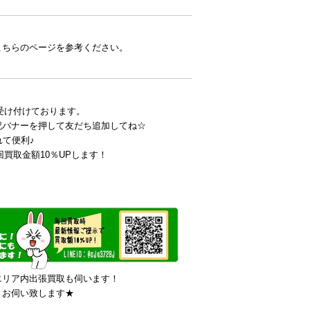
こちらのページを参考ください。
も受け付けております。
記バナーを押して友だち追加してね☆
れて便利♪
回買取金額10％UPします！
エリア内出張買取も伺います！
りお伺い致します★