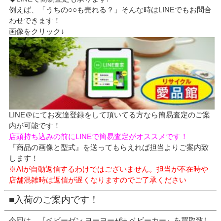
例えば、「うちの○○も売れる？」そんな時はLINEでもお問合
わせできます！
画像をクリック↓
LINE＠にてお友達登録をして頂いてる方なら簡易査定のご案
内が可能です！
店頭持ち込みの前にLINEで簡易査定がオススメです！
『商品の画像と型式』を送ってもらえれば担当よりご案内致
します！
※AIが自動返信するわけではございません。担当が不在時や
店舗混雑時は返信が遅くなりますのでご了承ください
■入荷のご案内です！
今回は、『ベビーゼン ヨーヨー+6+ ベビーカー』を買取致し