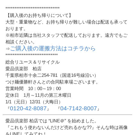
******************************
【購入後のお持ち帰りについて】
大型・重量物など、お持ち帰りが難しい場合は配送も承って
おります。
※柏市近隣は当社スタッフで配送しております。遠方でもご
相談ください。
ご購入後の運搬方法はコチラから
⇒
*****************************
総合リユース＆リサイクル
愛品倶楽部 柏店
千葉県柏市十余二254-781（国道16号線沿い）
つけ麺優勝軒さんとの合同駐車場ございます。
営業時間 10：00～19：00
定休日 1月～11月の第三木曜日
1/1（元日）12/31（大晦日）
0120-42-8087
04-7142-8007
『
』 『
』
愛品倶楽部 柏店では “LINE＠” を始めました。
『これもう使わないんだけど売れるかな??』そんな時は画像
をLINEしてみてね！