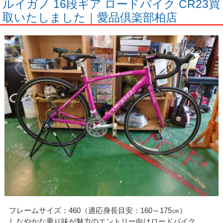
ルイガノ 16段ギア ロードバイク CR23買
取いたしました｜愛品倶楽部柏店
フレームサイズ：460（適応身長目安：160～175㎝）
しなやかな乗り味が魅力のエントリー向けロードバイク