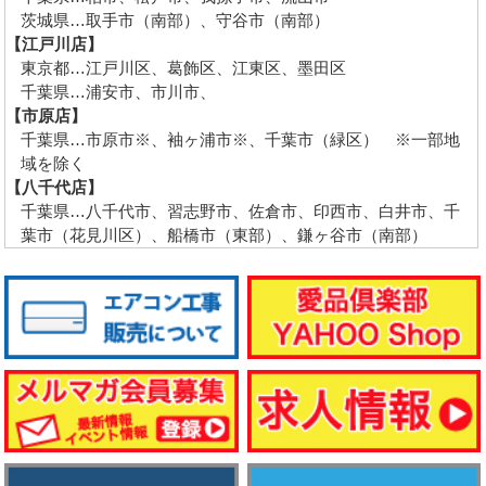
茨城県…取手市（南部）、守谷市（南部）
【江戸川店】
東京都…江戸川区、葛飾区、江東区、墨田区
千葉県…浦安市、市川市、
【市原店】
千葉県…市原市※、袖ヶ浦市※、千葉市（緑区） ※一部地
域を除く
【八千代店】
千葉県…八千代市、習志野市、佐倉市、印西市、白井市、千
葉市（花見川区）、船橋市（東部）、鎌ヶ谷市（南部）