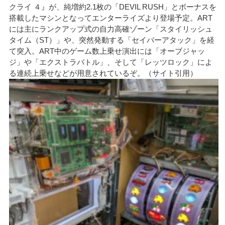
クライ ４』が、純増約2.1枚の「DEVIL RUSH」とボーナスを
搭載したマシンとなってエンターライズより登場予定。ART
には主にランクアップ式の自力高確ゾーン「スタイリッシュ
タイム（ST）」や、突然発動する「セイバーアタック」を経
て突入。ART中のゲーム数上乗せ演出には「オーブジャッ
ジ」や「エクストラバトル」、そして「レッツロック」によ
る連続上乗せなどが用意されているぞ。（サイト引用）