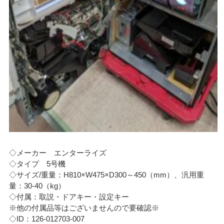
◇メーカー エンターライズ
◇タイプ 5号機
◇サイズ/重量：H810×W475×D300～450（mm）、汎用重
量：30-40（kg）
◇付属：取説・ドアキー・設定キー
※他の付属品等はございませんので要確認※
◇ID：126-012703-007