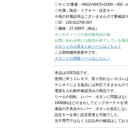
◇サイズ/重量：H810×W475×D300～450
◇付属：取説・ドアキー・設定キー
※他の付属品等はございませんので要確認
◇ID：126-012705-007
◇価格：27,500円（税込）
※ジモティーとの並行販売品の為、
お問い合わせ時には販売が終了している場
スロットの入荷まとめページはこちら！
△入荷時随時更新中です。
スロットの買取ページはこちら！
本品はUSED品です。
使用に伴うスレキズ、取り切れないヨゴレ
※ニオイによる返品には対応できませんの
電源を入れ動作確認済みの商品です。
リールの回転、レバー、ボタンに問題はな
100回転ほどのまわしてビッグボーナスを
液晶の不具合やレバー、ボタンが反応しな
設定キーを使い設定変更も可能でした。
当方専門ではなく上記以外の確認はしてお