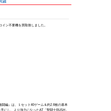
川店
-のコイン不要機を買取致しました。
闘編』は、１セット40ゲーム＆約2.8枚の基本
手にし、より強力になったAT「聖闘士RUSH」