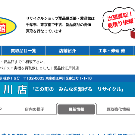
リサイクルショップ愛品倶楽部・愛品館は
千葉県、東京都で中古、新品商品の高値
買取を行なっています
PurchaseList
Shop
ConstructionRepair
・愛品館までご相談下さい。
- パチスロ実機を買取致しました｜愛品館江戸川店
店内の様子
最新情報
買取強化情報