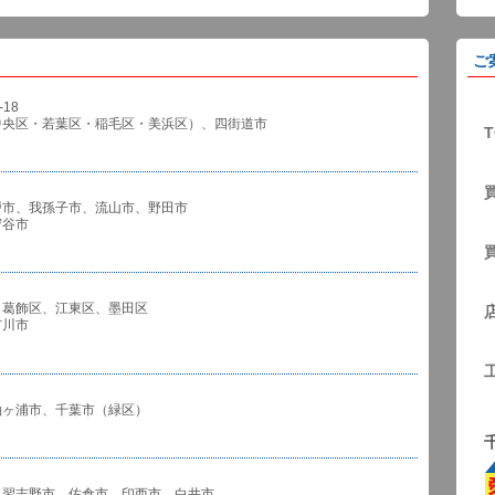
ご
18
中央区・若葉区・稲毛区・美浜区）、四街道市
T
戸市、我孫子市、流山市、野田市
谷市
、葛飾区、江東区、墨田区
川市
袖ヶ浦市、千葉市（緑区）
、習志野市、佐倉市、印西市、白井市