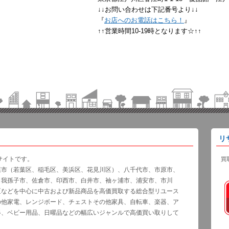
↓↓お問い合わせは下記番号より↓↓
『
お店へのお電話はこちら！
』
↑↑営業時間10-19時となります☆↑↑
リ
サイトです。
買
葉市（若葉区、稲毛区、美浜区、花見川区）、八千代市、市原市、
、我孫子市、佐倉市、印西市、白井市、袖ヶ浦市、浦安市、市川
区などを中心に中古および新品商品を高価買取する総合型リユース
の他家電、レンジボード、チェストその他家具、自転車、楽器、ア
器、ベビー用品、日曜品などの幅広いジャンルで高価買い取りして