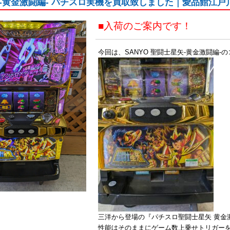
-黄金激闘編- パチスロ実機を買取致しました｜愛品館江戸
■入荷のご案内です！
今回は、SANYO 聖闘士星矢-黄金激闘編
三洋から登場の『パチスロ聖闘士星矢 黄金激
性能はそのままにゲーム数上乗せトリガーを