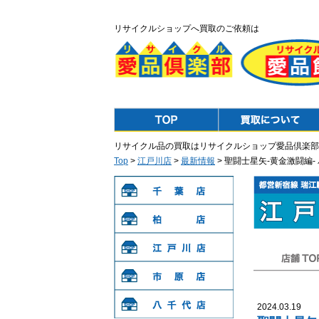
リサイクルショップへ買取のご依頼は
Top
Purchase
リサイクル品の買取はリサイクルショップ愛品倶楽部
Top
>
江戸川店
>
最新情報
> 聖闘士星矢-黄金激闘編
千葉店
柏店
江戸川店
店舗TOP
市原店
2024.03.19