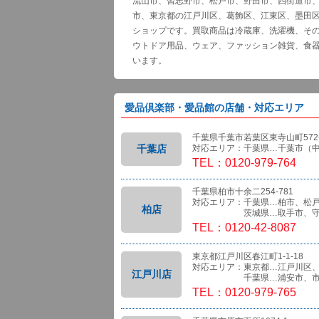
流山市、習志野市、松戸市、野田市、四街道市
市、東京都の江戸川区、葛飾区、江東区、墨田
ショップです。買取商品は冷蔵庫、洗濯機、そ
ウトドア用品、ウェア、ファッション雑貨、食
います。
愛品倶楽部・愛品館の店舗・対応エリア
千葉県千葉市若葉区東寺山町572-
千葉店
対応エリア：千葉県…千葉市（
TEL：0120-979-764
千葉県柏市十余二254-781
対応エリア：千葉県…柏市、松
柏店
茨城県…取手市、守
TEL：0120-42-8087
東京都江戸川区春江町1-1-18
対応エリア：東京都…江戸川区
江戸川店
千葉県…浦安市、市
TEL：0120-979-765