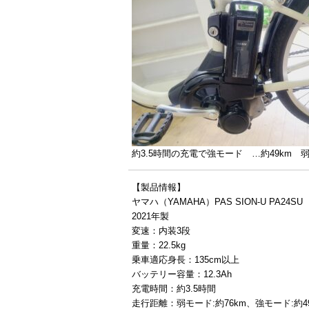
約3.5時間の充電で強モード …約49km 弱
【製品情報】
ヤマハ（YAMAHA）PAS SION-U PA24SU
2021年製
変速：内装3段
重量：22.5kg
乗車適応身長：135cm以上
バッテリー容量：12.3Ah
充電時間：約3.5時間
走行距離：弱モード:約76km、強モード:約4