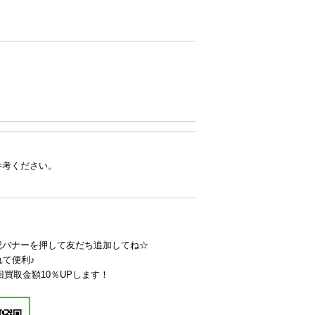
参考ください。
記バナーを押して友だち追加してね☆
れて便利♪
回買取金額10％UPします！