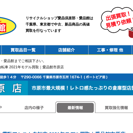
リサイクルショップ愛品倶楽部・愛品館は
千葉県、東京都で中古、新品商品の高値
買取を行なっています
PurchaseList
Shop
ConstructionRepair
・愛品館までご相談下さい。
ト自転車 2021年モデル買取｜愛品館市原店
店内の様子
最新情報
買取強化情報