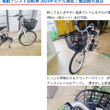
AS 電動アシスト自転車 2021年モデル買取｜愛品館市原店
軽くてまたぎやすい低床フレームモデルの電
49km（強モード）走行可能。
たっぷり荷物が入るラウンドバスケット（約
アシストレベルがアップし、漕ぎ出しも坂