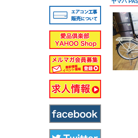
ヤマハ P
八千代店