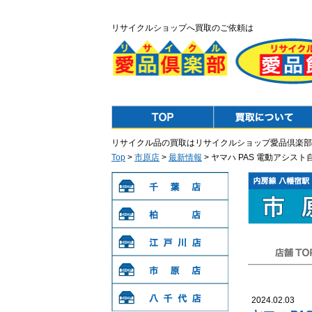
リサイクルショップへ買取のご依頼は
Top
Purchase
リサイクル品の買取はリサイクルショップ愛品倶楽部
Top
>
市原店
>
最新情報
> ヤマハ PAS 電動アシス
千葉店
柏店
江戸川店
店舗TOP
市原店
2024.02.03