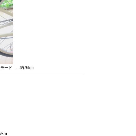
モード …約76km
9km