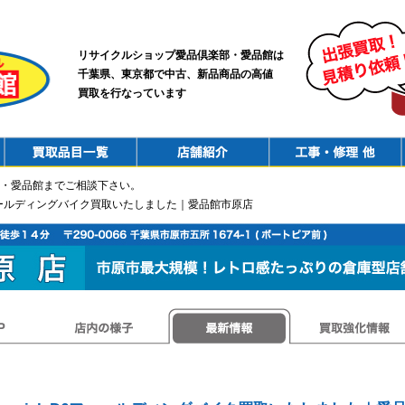
リサイクルショップ愛品倶楽部・愛品館は
千葉県、東京都で中古、新品商品の高値
買取を行なっています
PurchaseList
Shop
ConstructionRepair
・愛品館までご相談下さい。
 D6フォールディングバイク買取いたしました｜愛品館市原店
店内の様子
最新情報
買取強化情報