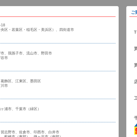
ご
18
中央区・若葉区・稲毛区・美浜区）、四街道市
T
戸市、我孫子市、流山市、野田市
谷市
、葛飾区、江東区、墨田区
川市
袖ヶ浦市、千葉市（緑区）
、習志野市、佐倉市、印西市、白井市
市（東部）、鎌ヶ谷市（南部）