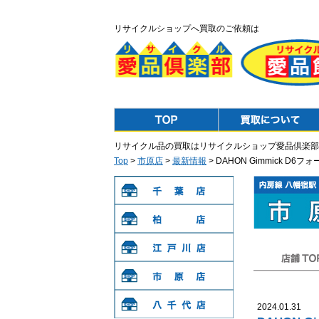
リサイクルショップへ買取のご依頼は
Top
Purchase
リサイクル品の買取はリサイクルショップ愛品倶楽部
Top
>
市原店
>
最新情報
> DAHON Gimmick
千葉店
柏店
江戸川店
店舗TOP
市原店
2024.01.31