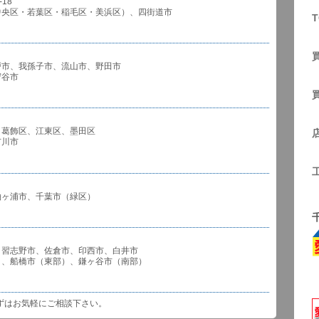
18
中央区・若葉区・稲毛区・美浜区）、四街道市
T
戸市、我孫子市、流山市、野田市
谷市
、葛飾区、江東区、墨田区
川市
袖ヶ浦市、千葉市（緑区）
、習志野市、佐倉市、印西市、白井市
市（東部）、鎌ヶ谷市（南部）
ずはお気軽にご相談下さい。