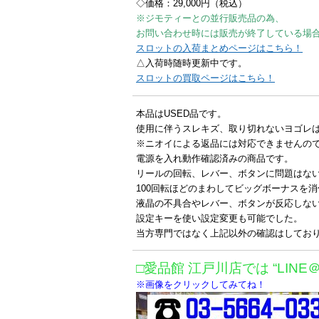
◇価格：29,000円（税込）
※ジモティーとの並行販売品の為、
お問い合わせ時には販売が終了している場
スロットの入荷まとめページはこちら！
△入荷時随時更新中です。
スロットの買取ページはこちら！
本品はUSED品です。
使用に伴うスレキズ、取り切れないヨゴレ
※ニオイによる返品には対応できませんの
電源を入れ動作確認済みの商品です。
リールの回転、レバー、ボタンに問題はな
100回転ほどのまわしてビッグボーナスを
液晶の不具合やレバー、ボタンが反応しな
設定キーを使い設定変更も可能でした。
当方専門ではなく上記以外の確認はしてお
□愛品館 江戸川店では “LINE
※画像をクリックしてみてね！