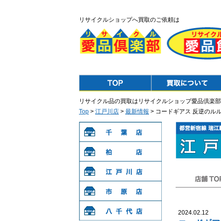
リサイクルショップへ買取のご依頼は
Top
Purchase
リサイクル品の買取はリサイクルショップ愛品倶楽部
Top
>
江戸川店
>
最新情報
> コードギアス 反逆のル
千葉店
柏店
江戸川店
店舗TOP
市原店
2024.02.12