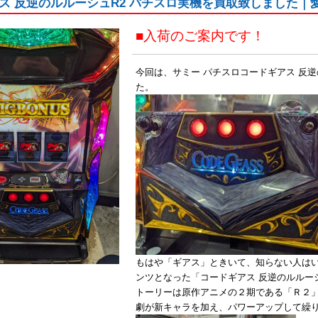
ス 反逆のルルーシュR2 パチスロ実機を買取致しました｜
■入荷のご案内です！
今回は、サミー パチスロコードギアス 反
た。
もはや「ギアス」ときいて、知らない人は
ンツとなった「コードギアス 反逆のルルー
トーリーは原作アニメの２期である「Ｒ２
劇が新キャラを加え、パワーアップして繰