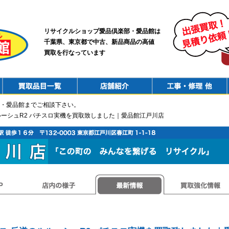
リサイクルショップ愛品倶楽部・愛品館は
千葉県、東京都で中古、新品商品の高値
買取を行なっています
PurchaseList
Shop
ConstructionRepair
・愛品館までご相談下さい。
ルーシュR2 パチスロ実機を買取致しました｜愛品館江戸川店
店内の様子
最新情報
買取強化情報