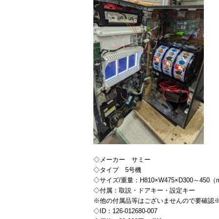
◇メーカー サミー
◇タイプ 5号機
◇サイズ/重量：H810×W475×D300～450
◇付属：取説・ドアキー・設定キー
※他の付属品等はございませんので要確認
◇ID：126-012680-007