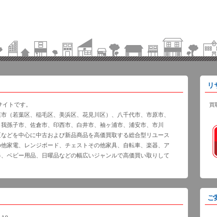
リ
サイトです。
買
葉市（若葉区、稲毛区、美浜区、花見川区）、八千代市、市原市、
、我孫子市、佐倉市、印西市、白井市、袖ヶ浦市、浦安市、市川
区などを中心に中古および新品商品を高価買取する総合型リユース
の他家電、レンジボード、チェストその他家具、自転車、楽器、ア
器、ベビー用品、日曜品などの幅広いジャンルで高価買い取りして
ご