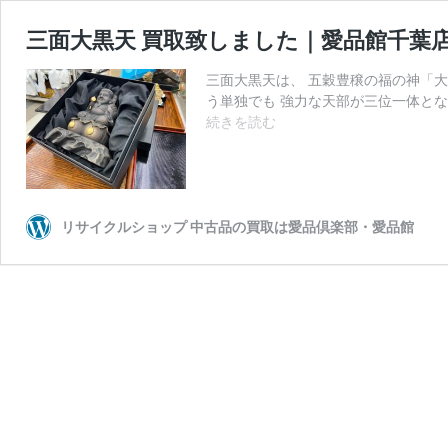
三面大黒天 買取致しました｜愛品館千葉
三面大黒天は、 五穀豊穣の福の神「
う単独でも 強力な天部が三位一体とな
三
続きを読む
面
大
黒
天
買
リサイクルショップ 中古品の買取は愛品倶楽部・愛品館
取
致
し
ま
し
た
｜
愛
品
館