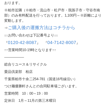
おります。
※柏市近隣（※柏市・流山市・松戸市・我孫子市・守谷市南
部）のみ有料配送を行っております。1,100円～※距離により
変動します。
ご購入後の運搬方法はコチラから
⇒
↓↓お問い合わせは下記番号より↓↓
0120-42-8087
04-7142-8007
『
』 『
』
↑↑営業時間10-19時となります↑↑
—————–
総合リユース＆リサイクル
愛品倶楽部 柏店
千葉県柏市十余二254-781（国道16号線沿い）
つけ麺優勝軒さんとの合同駐車場ございます。
営業時間 10：00～19：00
定休日 1月～11月の第三木曜日