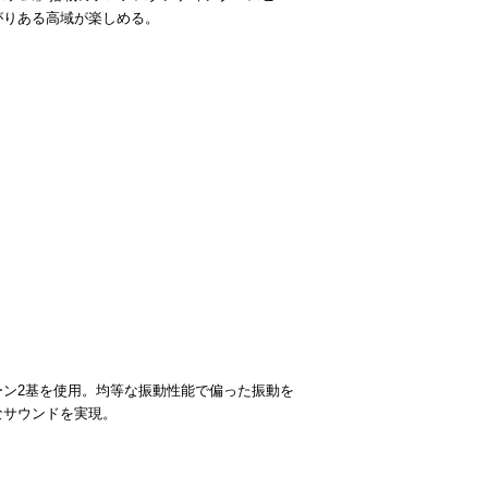
がりある高域が楽しめる。
ーン2基を使用。均等な振動性能で偏った振動を
なサウンドを実現。