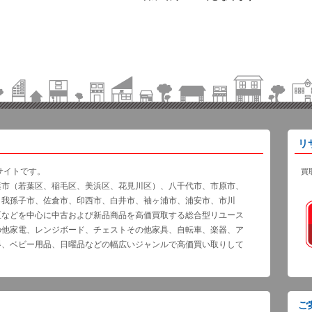
リ
サイトです。
買
葉市（若葉区、稲毛区、美浜区、花見川区）、八千代市、市原市、
、我孫子市、佐倉市、印西市、白井市、袖ヶ浦市、浦安市、市川
区などを中心に中古および新品商品を高価買取する総合型リユース
の他家電、レンジボード、チェストその他家具、自転車、楽器、ア
器、ベビー用品、日曜品などの幅広いジャンルで高価買い取りして
ご