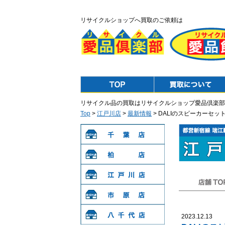
リサイクルショップへ買取のご依頼は
Top
Purchase
リサイクル品の買取はリサイクルショップ愛品倶楽部
Top
>
江戸川店
>
最新情報
> DALIのスピーカーセ
千葉店
柏店
江戸川店
店舗TOP
市原店
2023.12.13