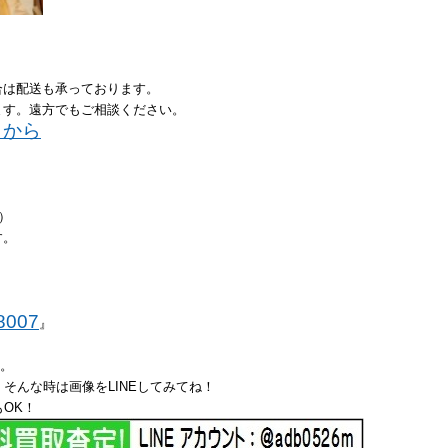
合は配送も承っております。
ます。遠方でもご相談ください。
ラから
い）
す。
8007
』
た。
そんな時は画像をLINEしてみてね！
OK！