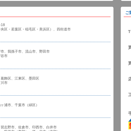
ご
18
中央区・若葉区・稲毛区・美浜区）、四街道市
T
戸市、我孫子市、流山市、野田市
谷市
、葛飾区、江東区、墨田区
川市
袖ヶ浦市、千葉市（緑区）
、習志野市、佐倉市、印西市、白井市