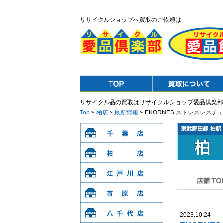
リサイクルショップへ買取のご依頼は
Top
Purchase
リサイクル品の買取はリサイクルショップ愛品倶楽部
Top
>
柏店
>
最新情報
> EKORNES ストレスレス
千葉店
柏店
江戸川店
店舗TOP
市原店
2023.10.24