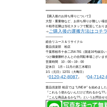
******************************
【購入後のお持ち帰りについて】
大型・重量物など、お持ち帰りが難しい場
※柏市近隣は当社スタッフで配送しており
ご購入後の運搬方法はコチ
⇒
—————–
総合リユース＆リサイクル
愛品倶楽部 柏店
千葉県柏市十余二254-781（国道16号線沿
つけ麺優勝軒さんとの合同駐車場ございま
営業時間 10：00～19：00
定休日 1月～11月の第三木曜日
1/1（元日）12/31（大晦日）
0120-42-8087
04-7142-
『
』 『
—————–
愛品倶楽部 柏店では “LINE＠” を始めまし
『これもう使わないんだけど売れるかな??』
『こんな商品あるかな??』というお問合せも