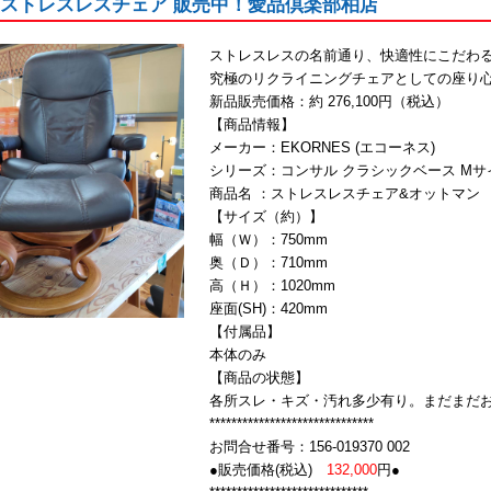
ES ストレスレスチェア 販売中！愛品倶楽部柏店
ストレスレスの名前通り、快適性にこだわ
究極のリクライニングチェアとしての座り
新品販売価格：約 276,100円（税込）
【商品情報】
メーカー：EKORNES (エコーネス)
シリーズ：コンサル クラシックベース Mサ
商品名 ：ストレスレスチェア&オットマン
【サイズ（約）】
幅（Ｗ）：750mm
奥（Ｄ）：710mm
高（Ｈ）：1020mm
座面(SH)：420mm
【付属品】
本体のみ
【商品の状態】
各所スレ・キズ・汚れ多少有り。まだまだ
******************************
お問合せ番号：156-019370 002
●販売価格(税込)
132,000
円●