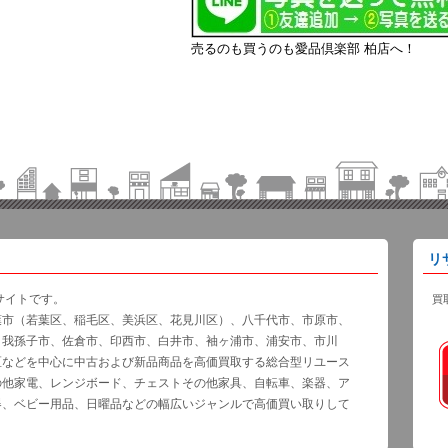
売るのも買うのも愛品倶楽部 柏店へ！
リ
サイトです。
買
葉市（若葉区、稲毛区、美浜区、花見川区）、八千代市、市原市、
、我孫子市、佐倉市、印西市、白井市、袖ヶ浦市、浦安市、市川
区などを中心に中古および新品商品を高価買取する総合型リユース
の他家電、レンジボード、チェストその他家具、自転車、楽器、ア
器、ベビー用品、日曜品などの幅広いジャンルで高価買い取りして