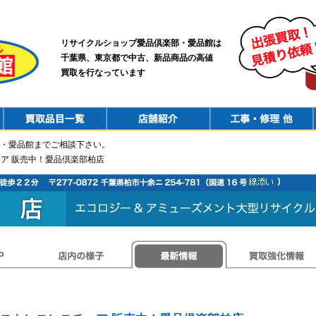
リサイクルショップ愛品倶楽部・愛品館は
千葉県、東京都で中古、新品商品の高値
買取を行なっています
PurchaseList
Shop
ConstructionRepair
・愛品館までご相談下さい。
チェア 販売中！愛品倶楽部柏店
店内の様子
最新情報
買取強化情報