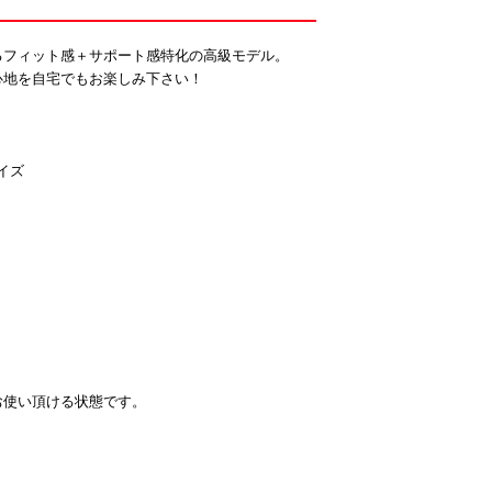
るフィット感＋サポート感特化の高級モデル。
心地を自宅でもお楽しみ下さい！
イズ
お使い頂ける状態です。