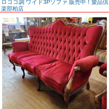
ロココ調 ワイド3Pソファ 販売中！愛品倶
楽部柏店