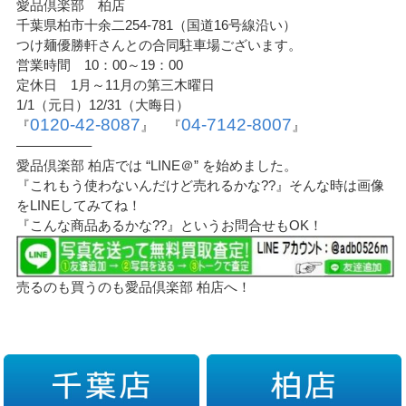
愛品倶楽部 柏店
千葉県柏市十余二254-781（国道16号線沿い）
つけ麺優勝軒さんとの合同駐車場ございます。
営業時間 10：00～19：00
定休日 1月～11月の第三木曜日
1/1（元日）12/31（大晦日）
0120-42-8087
04-7142-8007
『
』 『
』
—————–
愛品倶楽部 柏店では “LINE＠” を始めました。
『これもう使わないんだけど売れるかな??』そんな時は画像
をLINEしてみてね！
『こんな商品あるかな??』というお問合せもOK！
売るのも買うのも愛品倶楽部 柏店へ！