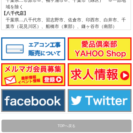
千葉県…市原市※、袖ヶ浦市※、千葉市（緑区） ※一部地
域を除く
【八千代店】
千葉県…八千代市、習志野市、佐倉市、印西市、白井市、千
葉市（花見川区）、船橋市（東部）、鎌ヶ谷市（南部）
TOPへ戻る